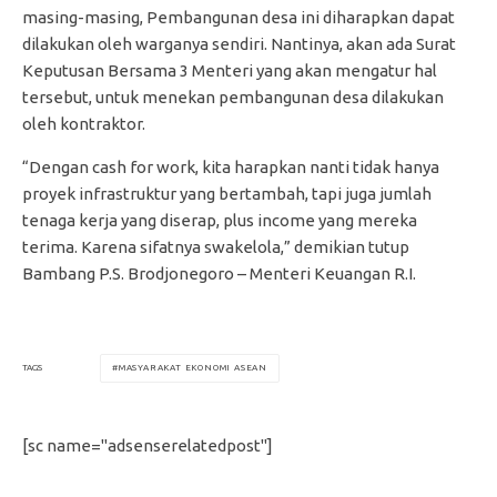
masing-masing, Pembangunan desa ini diharapkan dapat
dilakukan oleh warganya sendiri. Nantinya, akan ada Surat
Keputusan Bersama 3 Menteri yang akan mengatur hal
tersebut, untuk menekan pembangunan desa dilakukan
oleh kontraktor.
“Dengan cash for work, kita harapkan nanti tidak hanya
proyek infrastruktur yang bertambah, tapi juga jumlah
tenaga kerja yang diserap, plus income yang mereka
terima. Karena sifatnya swakelola,” demikian tutup
Bambang P.S. Brodjonegoro – Menteri Keuangan R.I.
MASYARAKAT EKONOMI ASEAN
TAGS
[sc name="adsenserelatedpost"]