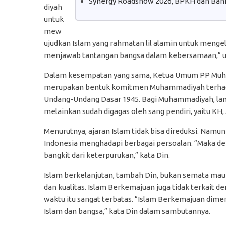
Synergy Roadshow 2026, BPKH dan Bank
diyah
untuk
mew
ujudkan Islam yang rahmatan lil alamin untuk menge
menjawab tantangan bangsa dalam kebersamaan,” uj
Dalam kesempatan yang sama, Ketua Umum PP Muh
merupakan bentuk komitmen Muhammadiyah terhadap
Undang-Undang Dasar 1945. Bagi Muhammadiyah, lanju
melainkan sudah digagas oleh sang pendiri, yaitu KH
Menurutnya, ajaran Islam tidak bisa direduksi. Namun
Indonesia menghadapi berbagai persoalan. “Maka de
bangkit dari keterpurukan,” kata Din.
Islam berkelanjutan, tambah Din, bukan semata mau 
dan kualitas. Islam Berkemajuan juga tidak terkait d
waktu itu sangat terbatas. “Islam Berkemajuan dime
Islam dan bangsa,” kata Din dalam sambutannya.