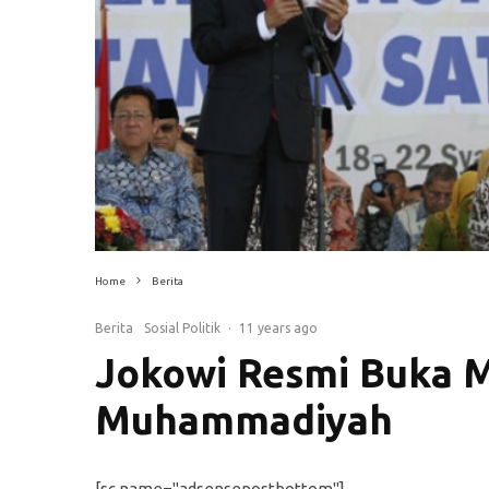
Home
Berita
Berita
Sosial Politik
·
11 years ago
Jokowi Resmi Buka 
Muhammadiyah
[sc name="adsensepostbottom"]