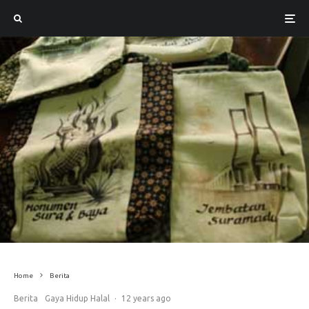
Home
Berita
Berita
Gaya Hidup Halal
·
12 years ago