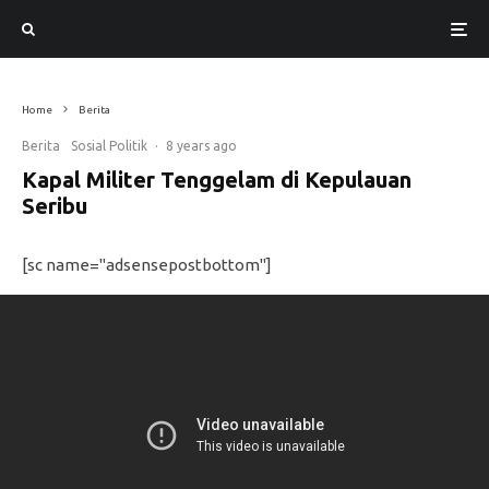
Home
Berita
Berita
Sosial Politik
·
8 years ago
Kapal Militer Tenggelam di Kepulauan
Seribu
[sc name="adsensepostbottom"]