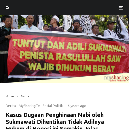
Home
Berita
Berita
MySharingTv
Sosial Politik
·
6 years ago
Kasus Dugaan Penghinaan Nabi oleh
Sukmawati Dihentikan Tidak Adilnya
Hukum di Negeri ini Semakin Jelas