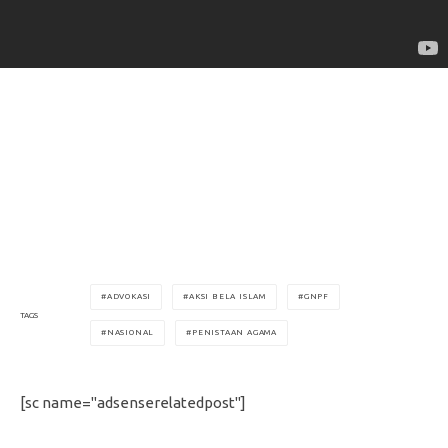
ADVOKASI
AKSI BELA ISLAM
GNPF
TAGS
NASIONAL
PENISTAAN AGAMA
[sc name="adsenserelatedpost"]