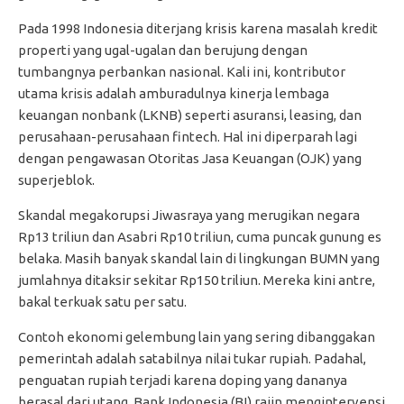
Pada 1998 Indonesia diterjang krisis karena masalah kredit
properti yang ugal-ugalan dan berujung dengan
tumbangnya perbankan nasional. Kali ini, kontributor
utama krisis adalah amburadulnya kinerja lembaga
keuangan nonbank (LKNB) seperti asuransi, leasing, dan
perusahaan-perusahaan fintech. Hal ini diperparah lagi
dengan pengawasan Otoritas Jasa Keuangan (OJK) yang
superjeblok.
Skandal megakorupsi Jiwasraya yang merugikan negara
Rp13 triliun dan Asabri Rp10 triliun, cuma puncak gunung es
belaka. Masih banyak skandal lain di lingkungan BUMN yang
jumlahnya ditaksir sekitar Rp150 triliun. Mereka kini antre,
bakal terkuak satu per satu.
Contoh ekonomi gelembung lain yang sering dibanggakan
pemerintah adalah satabilnya nilai tukar rupiah. Padahal,
penguatan rupiah terjadi karena doping yang dananya
berasal dari utang. Bank Indonesia (BI) rajin mengintervensi