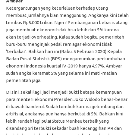
Ambyar
Ketergantungan yang keterlaluan terhadap utang
membuat jumlahnya kian menggunung. Angkanya kini telah
tembus Rp5.000 triliun. Ngeri! Pembangunan bebasis utang
juga membuat ekonomi tidak bisa lebih dari 5% karena
akan terjadi overheating. Kalau sudah begitu, pemerintah
buru-buru menginjak pedal rem agar ekonomi tidak
‘terbakar’. Bahkan hari ini (Rabu, 5 Februari 2020) Kepala
Badan Pusat Statistik (BPS) mengumumkan pertumbuhan
ekonomi Indonesia kuartal IV-2019 hanya 4,97%. Ambyar
sudah angka keramat 5% yang selama ini mati-matian
pemerintah jaga.
Di sini, sekali lagi, jadi menjadi bukti betapa kemampuan
para menteri ekonomi Presiden Joko Widodo benar-benar
di bawah banderol. Sudah tumbuh karena gelembung dan
artifisial, angkanya pun hanya berkutat di 5%. Bahkan kini
lebih rendah lagi pula! Status Menkeu terbaik yang
disandang Sri terbukti sekadar buah kecanggihan PR dan