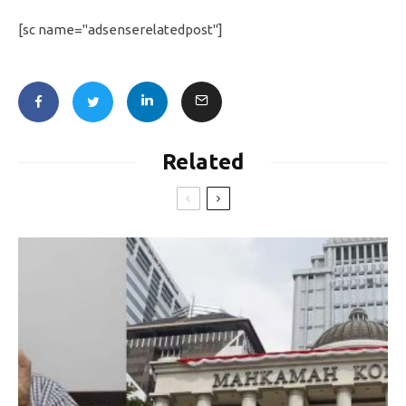
[sc name="adsenserelatedpost"]
Related