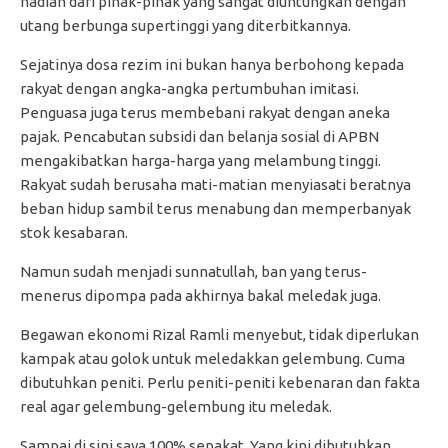
hadiah dari pihak-pihak yang sangat diuntungkan dengan
utang berbunga supertinggi yang diterbitkannya.
Sejatinya dosa rezim ini bukan hanya berbohong kepada
rakyat dengan angka-angka pertumbuhan imitasi.
Penguasa juga terus membebani rakyat dengan aneka
pajak. Pencabutan subsidi dan belanja sosial di APBN
mengakibatkan harga-harga yang melambung tinggi.
Rakyat sudah berusaha mati-matian menyiasati beratnya
beban hidup sambil terus menabung dan memperbanyak
stok kesabaran.
Namun sudah menjadi sunnatullah, ban yang terus-
menerus dipompa pada akhirnya bakal meledak juga.
Begawan ekonomi Rizal Ramli menyebut, tidak diperlukan
kampak atau golok untuk meledakkan gelembung. Cuma
dibutuhkan peniti. Perlu peniti-peniti kebenaran dan fakta
real agar gelembung-gelembung itu meledak.
Sampai di sini saya 100% sepakat. Yang kini dibutuhkan