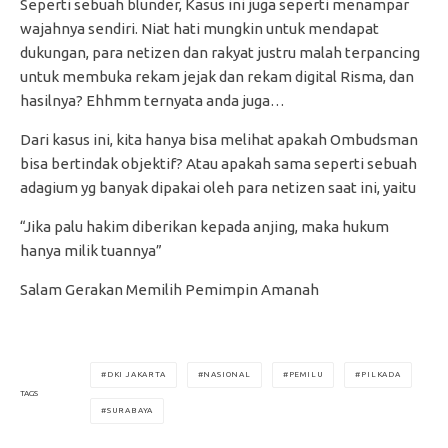
Seperti sebuah blunder, Kasus ini juga seperti menampar
wajahnya sendiri. Niat hati mungkin untuk mendapat
dukungan, para netizen dan rakyat justru malah terpancing
untuk membuka rekam jejak dan rekam digital Risma, dan
hasilnya? Ehhmm ternyata anda juga…
Dari kasus ini, kita hanya bisa melihat apakah Ombudsman
bisa bertindak objektif? Atau apakah sama seperti sebuah
adagium yg banyak dipakai oleh para netizen saat ini, yaitu
“Jika palu hakim diberikan kepada anjing, maka hukum
hanya milik tuannya”
Salam Gerakan Memilih Pemimpin Amanah
DKI JAKARTA
NASIONAL
PEMILU
PILKADA
TAGS
SURABAYA