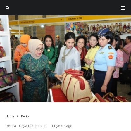
Home
Berita
Berita
Gaya Hidup Halal
·
11 years ago