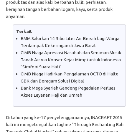
produk tas dan alas kaki berbahan kulit, perhiasan,
kerajinan tangan berbahan logam, kayu, serta produk
anyaman.
Terkait
BMM Salurkan 14 Ribu Liter Air Bersih bagi Warga
Terdampak Kekeringan di Jawa Barat
CIMB Niaga Apresiasi Nasabah dan Seniman Musik
Tanah Air via Konser Kejar Mimpi untuk Indonesia
“Simfoni Suara Hati”
CIMB Niaga Hadirkan Pengalaman OCTO di Halte
GBK dan Beragam Solusi Digital
Bank Mega Syariah Gandeng Pegadaian Perluas
Akses Layanan Haji dan Umrah
Di tahun yang ke-17 penyelenggaraannya, INACRAFT 2015
kali ini mengetengahkan tagline “Through Enchanting Bali
Towards Global Market” sebagai ikon utamanya, dengan