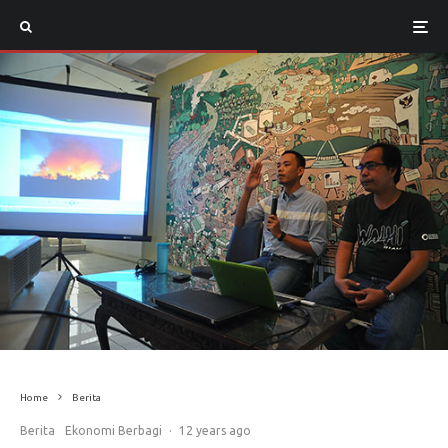
Home
Berita
Berita
Ekonomi Berbagi
·
12 years ago