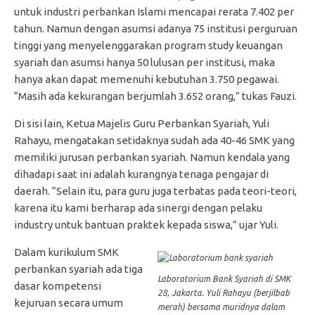
untuk industri perbankan Islami mencapai rerata 7.402 per
tahun. Namun dengan asumsi adanya 75 institusi perguruan
tinggi yang menyelenggarakan program study keuangan
syariah dan asumsi hanya 50 lulusan per institusi, maka
hanya akan dapat memenuhi kebutuhan 3.750 pegawai.
“Masih ada kekurangan berjumlah 3.652 orang,” tukas Fauzi.
Di sisi lain, Ketua Majelis Guru Perbankan Syariah, Yuli
Rahayu, mengatakan setidaknya sudah ada 40-46 SMK yang
memiliki jurusan perbankan syariah. Namun kendala yang
dihadapi saat ini adalah kurangnya tenaga pengajar di
daerah. “Selain itu, para guru juga terbatas pada teori-teori,
karena itu kami berharap ada sinergi dengan pelaku
industry untuk bantuan praktek kepada siswa,” ujar Yuli.
Dalam kurikulum SMK
perbankan syariah ada tiga
Laboratorium Bank Syariah di SMK
dasar kompetensi
28, Jakarta. Yuli Rahayu (berjilbab
kejuruan secara umum
merah) bersama muridnya dalam