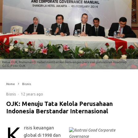
Ketua OJK, Muliaman D Hadad memberikan keterangan pers usai peluncuran Roadmap
GCG./Foto: OJK
Home
Bisnis
Bisnis
·
12 years ago
OJK: Menuju Tata Kelola Perusahaan
Indonesia Berstandar Internasional
K
risis keuangan
global di 1998 dan