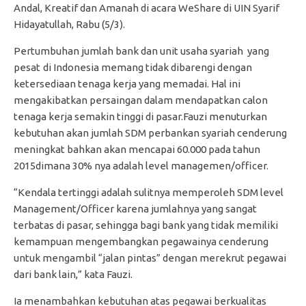
Andal, Kreatif dan Amanah di acara WeShare di UIN Syarif
Hidayatullah, Rabu (5/3).
Pertumbuhan jumlah
b
ank dan
unit usaha s
yariah
yang
pesat
di Indonesia memang tidak dibarengi dengan
ketersediaan tenaga kerja
yang memadai. Hal ini
mengakibatkan
persaingan
dalam mendapatkan calon
t
enaga kerja semakin
tinggi di pasar.Fauzi menuturkan
k
ebutuhan akan jumlah SD
M
perbankan syariah cenderung
meningkat bahkan akan mencapai
60.000 pada tahun
2015
dimana
30% nya adalah level managemen/officer.
“Kendala tertinggi adalah sulitnya memperoleh SDM level
Management/Officer karena jumlahnya yang sangat
terbatas di pasar, sehingga bagi bank yang tidak memiliki
kemampuan mengembangkan pegawainya cenderung
untuk mengambil “jalan pintas” dengan merekrut pegawai
dari bank lain,” kata Fauzi.
Ia menambahkan kebutuhan atas pegawai berkualitas