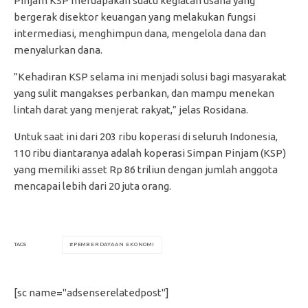
Pinjam KSP meruapakan suatu kegiatan usaha yang
bergerak disektor keuangan yang melakukan fungsi
intermediasi, menghimpun dana, mengelola dana dan
menyalurkan dana.
”Kehadiran KSP selama ini menjadi solusi bagi masyarakat
yang sulit mangakses perbankan, dan mampu menekan
lintah darat yang menjerat rakyat,” jelas Rosidana.
Untuk saat ini dari 203 ribu koperasi di seluruh Indonesia,
110 ribu diantaranya adalah koperasi Simpan Pinjam (KSP)
yang memiliki asset Rp 86 triliun dengan jumlah anggota
mencapai lebih dari 20 juta orang.
PEMBERDAYAAN EKONOMI
TAGS
[sc name="adsenserelatedpost"]