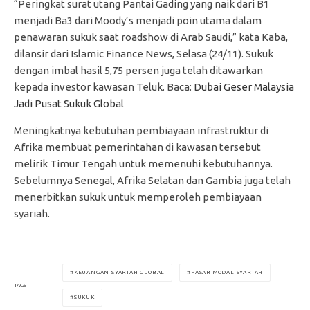
“Peringkat surat utang Pantai Gading yang naik dari B1
menjadi Ba3 dari Moody’s menjadi poin utama dalam
penawaran sukuk saat roadshow di Arab Saudi,” kata Kaba,
dilansir dari Islamic Finance News, Selasa (24/11). Sukuk
dengan imbal hasil 5,75 persen juga telah ditawarkan
kepada investor kawasan Teluk. Baca:
Dubai Geser Malaysia
Jadi Pusat Sukuk Global
Meningkatnya kebutuhan pembiayaan infrastruktur di
Afrika membuat pemerintahan di kawasan tersebut
melirik Timur Tengah untuk memenuhi kebutuhannya.
Sebelumnya Senegal, Afrika Selatan dan Gambia juga telah
menerbitkan sukuk untuk memperoleh pembiayaan
syariah.
KEUANGAN SYARIAH GLOBAL
PASAR MODAL SYARIAH
TAGS
SUKUK