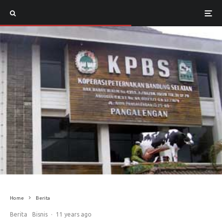
Home
Berita
Berita
Bisnis
·
11 years ago