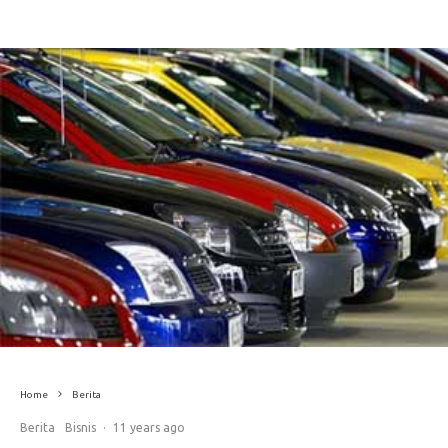
Home
Berita
Berita
Bisnis
·
11 years ago