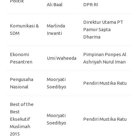
Politik
Ali Baal
DPR RI
Direktur Utama PT
Komunikasi &
Marlinda
Pamor Sapta
SDM
Irwanti
Dharma
Ekonomi
Pimpinan Ponpes Al
Umi Waheeda
Pesantren
Ashriyah Nurul Iman
Pengusaha
Mooryati
Pendiri Mustika Ratu
Nasional
Soedibyo
Best of the
Best
Mooryati
Eksekutif
Pendiri Mustika Ratu
Soedibyo
Muslimah
2015