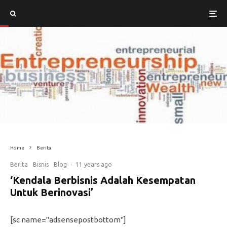
Home
Berita
Berita
Bisnis
Blog
·
11 years ago
‘Kendala Berbisnis Adalah Kesempatan
Untuk Berinovasi’
[sc name="adsensepostbottom"]