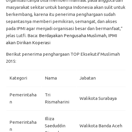
organisasi tanpa bisa memberi manfaat pada anggota dan
masyarakat sekitar untuk bangsa Indonesia akan sulit untuk
berkembang, karena itu penerima penghargaan sudah
sepantasnya memberi pemikiran, semangat, dan akses
pada IPMI agar menjadi organisasi besar dan bermanfaat,”
jelas Lutfi. Baca:
Berdayakan Pengusaha Muslimah, IPMI
akan Dirikan Koperasi
Berikut penerima penghargaan TOP Eksekutif Muslimah
2015:
Kategori
Nama
Jabatan
Pemerintaha
Tri
Walikota Surabaya
n
Rismaharini
Illiza
Pemerintaha
Saeduddin
Walikota Banda Aceh
n