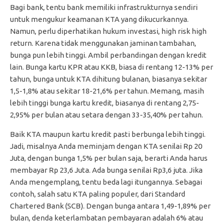
Bagi bank, tentu bank memiliki infrastrukturnya sendiri
untuk mengukur keamanan KTA yang dikucurkannya.
Namun, perlu diperhatikan hukum investasi, high risk high
return. Karena tidak menggunakan jaminan tambahan,
bunga pun lebih tinggi. Ambil perbandingan dengan kredit
lain. Bunga kartu KPR atau KKB, biasa di rentang 12-13% per
tahun, bunga untuk KTA dihitung bulanan, biasanya sekitar
1,5-1,8% atau sekitar 18-21,6% per tahun. Memang, masih
lebih tinggi bunga kartu kredit, biasanya di rentang 2,75-
2,95% per bulan atau setara dengan 33-35,40% per tahun.
Baik KTA maupun kartu kredit pasti berbunga lebih tinggi.
Jadi, misalnya Anda meminjam dengan KTA senilai Rp 20
Juta, dengan bunga 1,5% per bulan saja, berarti Anda harus
membayar Rp 23,6 Juta. Ada bunga senilai Rp3,6 juta. Jika
Anda mengemplang, tentu beda lagi itungannya. Sebagai
contoh, salah satu KTA paling populer, dari Standard
Chartered Bank (SCB). Dengan bunga antara 1,49-1,89% per
bulan, denda keterlambatan pembayaran adalah 6% atau