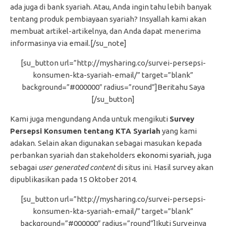
ada juga di bank syariah. Atau, Anda ingin tahu lebih banyak
tentang produk pembiayaan syariah? Insyallah kami akan
membuat artikel-artikelnya, dan Anda dapat menerima
informasinya via email.[/su_note]
[su_button url=”http://mysharing.co/survei-persepsi-
konsumen-kta-syariah-email/” target=”blank”
background=”#000000″ radius=”round”]Beritahu Saya
[/su_button]
Kami juga mengundang Anda untuk mengikuti
Survey
Persepsi Konsumen tentang KTA Syariah
yang kami
adakan. Selain akan digunakan sebagai masukan kepada
perbankan syariah dan stakeholders
ekonomi syariah
, juga
sebagai
user generated content
di situs ini. Hasil survey akan
dipublikasikan pada 15 Oktober 2014.
[su_button url=”http://mysharing.co/survei-persepsi-
konsumen-kta-syariah-email/” target=”blank”
background=”#000000″ radius=”round”]Ikuti Surveinya