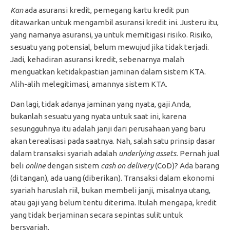
Kan
ada asuransi kredit, pemegang kartu kredit pun
ditawarkan untuk mengambil asuransi kredit ini. Justeru itu,
yang namanya asuransi, ya untuk memitigasi risiko. Risiko,
sesuatu yang potensial, belum mewujud jika tidak terjadi.
Jadi, kehadiran asuransi kredit, sebenarnya malah
menguatkan ketidakpastian jaminan dalam sistem KTA.
Alih-alih melegitimasi, amannya sistem KTA.
Dan lagi, tidak adanya jaminan yang nyata, gaji Anda,
bukanlah sesuatu yang nyata untuk saat ini, karena
sesungguhnya itu adalah janji dari perusahaan yang baru
akan terealisasi pada saatnya. Nah, salah satu prinsip dasar
dalam transaksi syariah adalah
underlying assets.
Pernah jual
beli
online
dengan sistem
cash on delivery
(CoD)? Ada barang
(di tangan), ada uang (diberikan). Transaksi dalam ekonomi
syariah haruslah riil, bukan membeli janji, misalnya utang,
atau gaji yang belum tentu diterima. Itulah mengapa, kredit
yang tidak berjaminan secara sepintas sulit untuk
bersyariah.