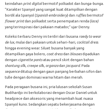
keindahan
print digital
bermotif polkadot dan bunga-bunga.
“Karakter Spanyol yang sangat kuat ditampilkan dengan
bordil ala Spanyol (
Spanish embroidery
) dan
ruffles
bermotof
flower print
dan polkadot serta penempatan renda (
lace)
yang terinspirasi dari pakaian matador,” ujar Denny.
Koleksi terbaru Denny ini terdiri dari busana
raedy to wear
de lux
, mulai dari pakaian untuk sehari-hari,
cocktail dres
s
hingga evening wear. Siluet busana banyak yang
ditampilkan gaya bolero,
coat dress
dan
blouses
dipadukan
dengan
cigarette pants
atau pencil skirt dengan bahan
shantung sil
k,
creepe sil
k,
organza
dan
jacquard
. Pada
sequence
ditutup dengan gaun panjang berbahan sifon dan
tulle dengan dominasi warna hitam dan merah.
Pada peragaan busana ini, pria lulusan sekolah Susan
Budihardjo ini berkolaborasi dengan Oscar Daniel untuk
headpiece dan aksesoris yang menambah kuat nuasa
Spanyol kuno. Sedangkan sepatu bekerjasama dengan