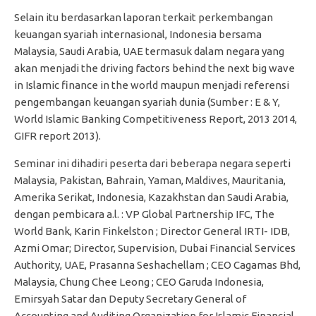
Selain itu berdasarkan laporan terkait perkembangan
keuangan syariah internasional, Indonesia bersama
Malaysia, Saudi Arabia, UAE termasuk dalam negara yang
akan menjadi the driving factors behind the next big wave
in Islamic finance in the world maupun menjadi referensi
pengembangan keuangan syariah dunia (Sumber : E & Y,
World Islamic Banking Competitiveness Report, 2013 2014,
GIFR report 2013).
Seminar ini dihadiri peserta dari beberapa negara seperti
Malaysia, Pakistan, Bahrain, Yaman, Maldives, Mauritania,
Amerika Serikat, Indonesia, Kazakhstan dan Saudi Arabia,
dengan pembicara a.l. : VP Global Partnership IFC, The
World Bank, Karin Finkelston ; Director General IRTI- IDB,
Azmi Omar; Director, Supervision, Dubai Financial Services
Authority, UAE, Prasanna Seshachellam ; CEO Cagamas Bhd,
Malaysia, Chung Chee Leong ; CEO Garuda Indonesia,
Emirsyah Satar dan Deputy Secretary General of
Accounting and Auditing Organization for Islamic Financial