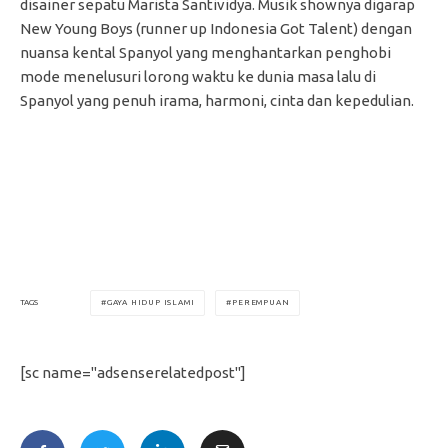
disainer sepatu Marista Santividya. Musik shownya digarap
New Young Boys (runner up Indonesia Got Talent) dengan
nuansa kental Spanyol yang menghantarkan penghobi
mode menelusuri lorong waktu ke dunia masa lalu di
Spanyol yang penuh irama, harmoni, cinta dan kepedulian.
GAYA HIDUP ISLAMI
PEREMPUAN
TAGS
[sc name="adsenserelatedpost"]