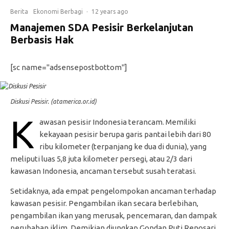
Berita
Ekonomi Berbagi
·
12 years ago
Manajemen SDA Pesisir Berkelanjutan
Berbasis Hak
[sc name="adsensepostbottom"]
Diskusi Pesisir. (atamerica.or.id)
K
awasan pesisir Indonesia terancam. Memiliki
kekayaan pesisir berupa garis pantai lebih dari 80
ribu kilometer (terpanjang ke dua di dunia), yang
meliputi luas 5,8 juta kilometer persegi, atau 2/3 dari
kawasan Indonesia, ancaman tersebut susah teratasi.
Setidaknya, ada empat pengelompokan ancaman terhadap
kawasan pesisir. Pengambilan ikan secara berlebihan,
pengambilan ikan yang merusak, pencemaran, dan dampak
perubahan iklim. Demikian diungkap Gondan Puti Renosari