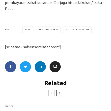
pembayaran zakat secara
online
juga bisa dilakukan,” kata
Rose.
CSR
EKONOMI ZAKAT
FILANTROPI ISLAM
TAGS
[sc name="adsenserelatedpost"]
Related
Berita