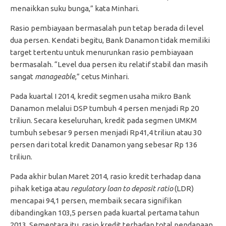
menaikkan suku bunga,” kata Minhari.
Rasio pembiayaan bermasalah pun tetap berada di level
dua persen. Kendati begitu, Bank Danamon tidak memiliki
target tertentu untuk menurunkan rasio pembiayaan
bermasalah. “Level dua persen itu relatif stabil dan masih
sangat
manageable
,” cetus Minhari.
Pada kuartal I 2014, kredit segmen usaha mikro Bank
Danamon melalui DSP tumbuh 4 persen menjadi Rp 20
triliun. Secara keseluruhan, kredit pada segmen UMKM
tumbuh sebesar 9 persen menjadi Rp41,4 triliun atau 30
persen dari total kredit Danamon yang sebesar Rp 136
triliun.
Pada akhir bulan Maret 2014, rasio kredit terhadap dana
pihak ketiga atau
regulatory loan to deposit ratio
(LDR)
mencapai 94,1 persen, membaik secara signifikan
dibandingkan 103,5 persen pada kuartal pertama tahun
2013. Sementara itu, rasio kredit terhadap total pendanaan