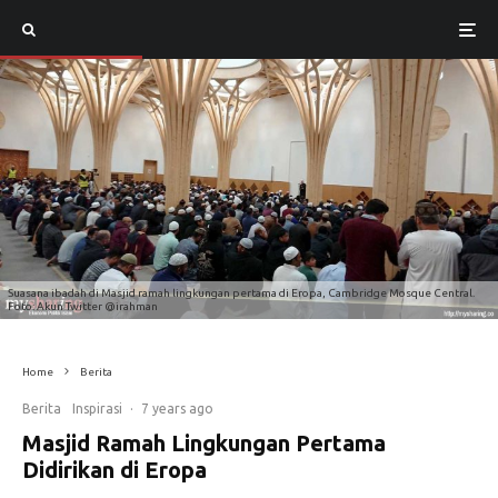
Suasana ibadah di Masjid ramah lingkungan pertama di Eropa, Cambridge Mosque Central.
Foto: Akun Twitter @irahman
Home
Berita
Berita
Inspirasi
·
7 years ago
Masjid Ramah Lingkungan Pertama
Didirikan di Eropa