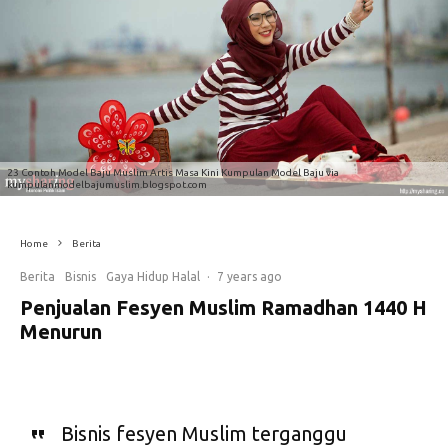
23 Contoh Model Baju Muslim Artis Masa Kini Kumpulan Model Baju via
kumpulanmodelbajumuslim.blogspot.com
Home
Berita
Berita
Bisnis
Gaya Hidup Halal
·
7 years ago
Penjualan Fesyen Muslim Ramadhan 1440 H
Menurun
Bisnis fesyen Muslim terganggu