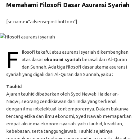
Memahami Filosofi Dasar Asuransi Syariah
[sc name="adsensepostbottom"]
F
ilosofi takaful atau asuransi syariah dikembangkan
atas dasar
ekonomi syariah
berasal dari Al-Quran
dan Sunnah. Ada tiga filosofi dasar utama asuransi
syariah yang digali dari Al-Quran dan Sunnah, yaitu :
Tauhid
Ajaran tauhid dibabarkan oleh Syed Nawab Haidar an-
Naqwi, seorang cendikiawan dari India yang terkenal
dengan ilmu intelektual kontemporernya. Dalam bukunya
tentang etika dan ilmu ekonomi, Syed Nawab memaparkan
empat aksioma ekonomi syariah, yaitu tauhid, keadilan,
kebebasan, serta tanggungjawab. Tauhid sejatinya
merupakan ajaran teologis yang mendasari segala aktivitas