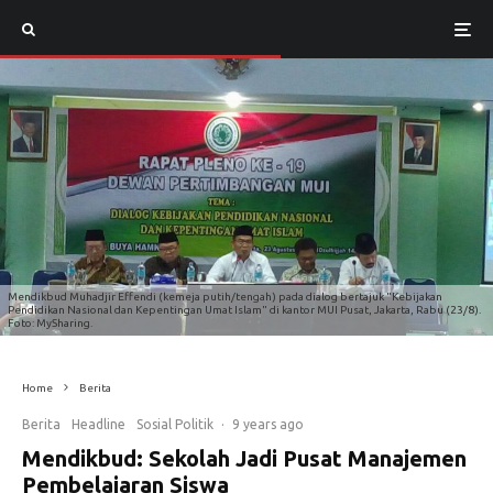
Mendikbud Muhadjir Effendi (kemeja putih/tengah) pada dialog bertajuk "Kebijakan
Pendidikan Nasional dan Kepentingan Umat Islam" di kantor MUI Pusat, Jakarta, Rabu (23/8).
Foto: MySharing.
Home
Berita
Berita
Headline
Sosial Politik
·
9 years ago
Mendikbud: Sekolah Jadi Pusat Manajemen
Pembelajaran Siswa