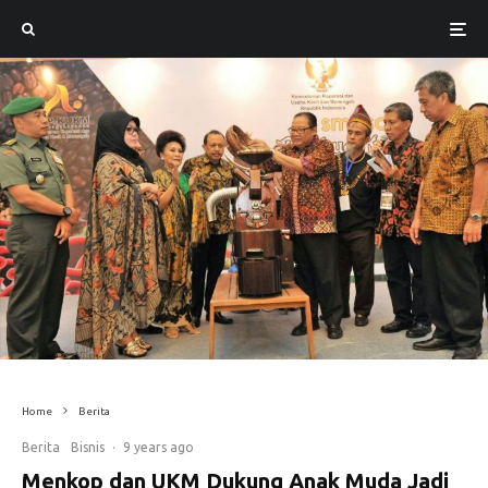
Home
Berita
Berita
Bisnis
·
9 years ago
Menkop dan UKM Dukung Anak Muda Jadi