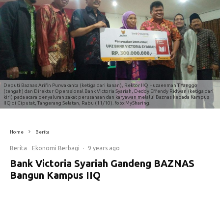
Deputi Baznas Arifin Purwakanta (ketiga dari kanan), Rektor IIQ Huzaenmah T Yanggo
(tengah) dan Direktur Operasional Bank Victoria Syariah, Deddy Effendy Ridwan (ketiga dari
kiri) pada acara penyaluran zakat perusahaan dan karyawan melalui Baznas kepada Kampus
IIQ di Ciputat, Tangerang Selatan, Rabu (11/10). foto:MySharing.
Home
Berita
Berita
Ekonomi Berbagi
·
9 years ago
Bank Victoria Syariah Gandeng BAZNAS
Bangun Kampus IIQ