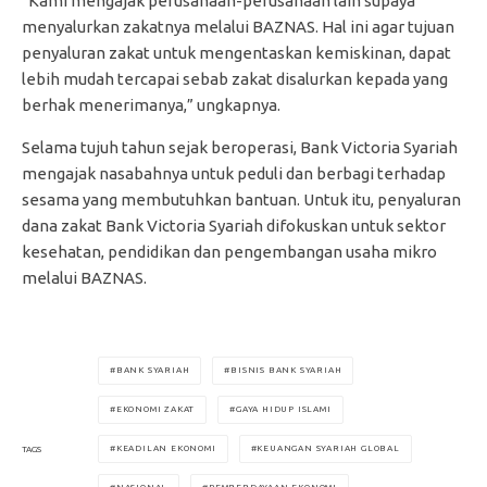
“Kami mengajak perusahaan-perusahaan lain supaya
menyalurkan zakatnya melalui BAZNAS. Hal ini agar tujuan
penyaluran zakat untuk mengentaskan kemiskinan, dapat
lebih mudah tercapai sebab zakat disalurkan kepada yang
berhak menerimanya,” ungkapnya.
Selama tujuh tahun sejak beroperasi, Bank Victoria Syariah
mengajak nasabahnya untuk peduli dan berbagi terhadap
sesama yang membutuhkan bantuan. Untuk itu, penyaluran
dana zakat Bank Victoria Syariah difokuskan untuk sektor
kesehatan, pendidikan dan pengembangan usaha mikro
melalui BAZNAS.
BANK SYARIAH
BISNIS BANK SYARIAH
EKONOMI ZAKAT
GAYA HIDUP ISLAMI
KEADILAN EKONOMI
KEUANGAN SYARIAH GLOBAL
TAGS