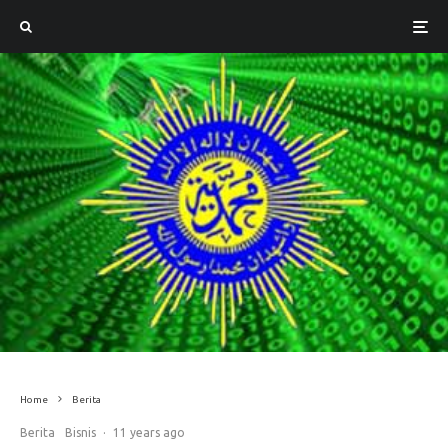
Home
Berita
Berita
Bisnis
·
11 years ago