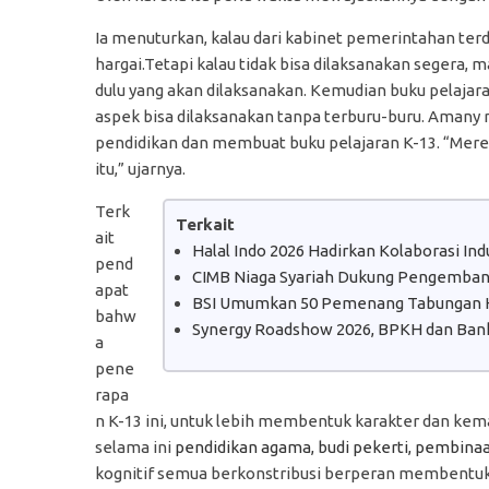
Ia menuturkan, kalau dari kabinet pemerintahan terd
hargai.Tetapi kalau tidak bisa dilaksanakan segera, 
dulu yang akan dilaksanakan. Kemudian buku pelajar
aspek bisa dilaksanakan tanpa terburu-buru. Amany 
pendidikan dan membuat buku pelajaran K-13. “Mer
itu,” ujarnya.
Terk
Terkait
ait
Halal Indo 2026 Hadirkan Kolaborasi In
pend
CIMB Niaga Syariah Dukung Pengembanga
apat
BSI Umumkan 50 Pemenang Tabungan H
bahw
Synergy Roadshow 2026, BPKH dan Bank
a
pene
rapa
n K-13 ini, untuk lebih membentuk karakter dan ke
selama ini
pendidikan agama, budi pekerti, pembina
kognitif semua berkonstribusi berperan membentuk k