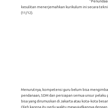
“Penundaan
kesulitan menerjemahkan kurikulum ini secara tekn
(11/12).
Menurutnya, kompetensi guru belum bisa mengimbang
pendanaan, SDM dan persiapan semua unsur pelaku pe
bisa yang dirumuskan di Jakarta atau kota-kota besa
Oleh karena itu perlu waktu mewujudkannya dengan so