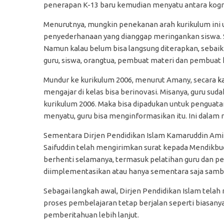
penerapan K-13 baru kemudian menyatu antara kognit
Menurutnya, mungkin penekanan arah kurikulum ini 
penyederhanaan yang dianggap meringankan siswa. S
Namun kalau belum bisa langsung diterapkan, sebaikn
guru, siswa, orangtua, pembuat materi dan pembuat 
Mundur ke kurikulum 2006, menurut Amany, secara
k
mengajar di kelas bisa berinovasi. Misanya, guru su
kurikulum 2006. Maka bisa dipadukan untuk penguata
menyatu, guru bisa menginformasikan itu. Ini dalam
Sementara Dirjen Pendidikan Islam Kamaruddin A
Saifuddin telah mengirimkan surat kepada Mendikbu
berhenti selamanya, termasuk pelatihan guru dan pe
diimplementasikan atau hanya sementara saja sambil
Sebagai langkah awal, Dirjen Pendidikan Islam tela
proses pembelajaran tetap berjalan seperti biasa
pemberitahuan lebih lanjut.