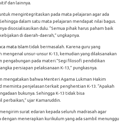
if dan lainnya.
untuk mengintegritaskan pada mata pelajaran agar ada
ehingga dalam satu mata pelajaran mendapat nilai bagus.
ya disosialisasikan dulu. “Semua pihak harus paham baik
kebijakan di daerah-daerah,” ungkapnya.
aca mata Islam
tidak bermasalah. Karena guru yang
dah mengenal unsur-unsur K-13, kemudian yang dilaksanakan
n pengabungan pada materi.”Segi filosofi pendidikan
 rangka persiapan pelaksanaan K-13,” pungkasnya.
min mengatakan bahwa Menteri Agama Lukman Hakim
d meminta penjelasan terkait penghentian K-13. “Apakah
ngadaan bukunya. Sehingga K-13 tidak bisa
 perbaikan,” ujar Kamaruddin.
h mengirim surat edaran kepada seluruh madrasah agar
nya dengan menerapkan kurikulum yang ada sambil menunggu