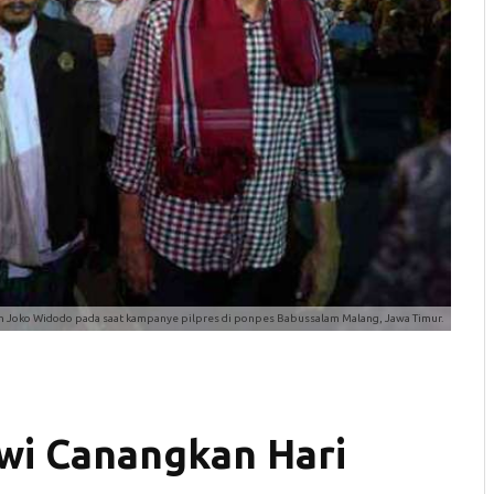
n Joko Widodo pada saat kampanye pilpres di ponpes Babussalam Malang, Jawa Timur.
owi Canangkan Hari