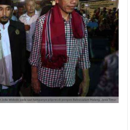
n Joko Widodo pada saat kampanye pilpres di ponpes Babussalam Malang, Jawa Timur.