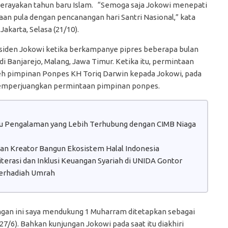
merayakan tahun baru Islam. “Semoga saja Jokowi menepati
maan pula dengan pencanangan hari Santri Nasional,” kata
Jakarta, Selasa (21/10).
residen Jokowi ketika berkampanye pipres beberapa bulan
i Banjarejo, Malang, Jawa Timur. Ketika itu, permintaan
leh pimpinan Ponpes KH Toriq Darwin kepada Jokowi, pada
k memperjuangkan permintaan pimpinan ponpes.
atu Pengalaman yang Lebih Terhubung dengan CIMB Niaga
 dan Kreator Bangun Ekosistem Halal Indonesia
erasi dan Inklusi Keuangan Syariah di UNIDA Gontor
erhadiah Umrah
an ini saya mendukung 1 Muharram ditetapkan sebagai
(27/6). Bahkan kunjungan Jokowi pada saat itu diakhiri