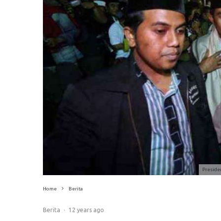
Preside
Home
Berita
Berita
·
12 years ago