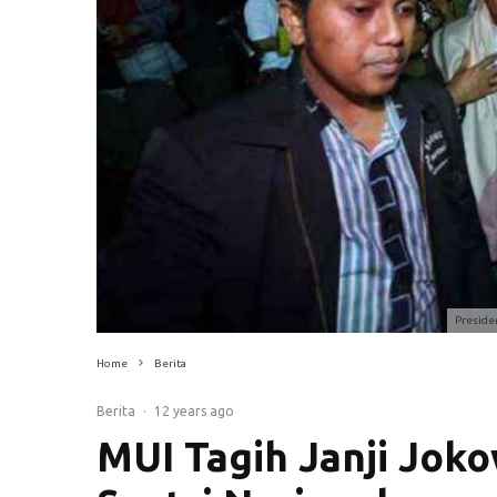
Preside
Home
Berita
Berita
·
12 years ago
MUI Tagih Janji Jok