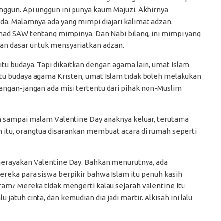
 unggun. Api unggun ini punya kaum Majuzi. Akhirnya
da. Malamnya ada yang mimpi diajari kalimat adzan.
d SAW tentang mimpinya. Dan Nabi bilang, ini mimpi yang
ikan dasar untuk mensyariatkan adzan.
tu budaya. Tapi dikaitkan dengan agama lain, umat Islam
itu budaya agama Kristen, umat Islam tidak boleh melakukan
Jangan-jangan ada misi tertentu dari pihak non-Muslim
sampai malam Valentine Day anaknya keluar, terutama
 itu, orangtua disarankan membuat acara di rumah seperti
merayakan Valentine Day. Bahkan menurutnya, ada
reka para siswa berpikir bahwa Islam itu penuh kasih
ram? Mereka tidak mengerti kalau
sejarah valentine itu
lu jatuh cinta, dan kemudian dia jadi martir. Alkisah ini lalu