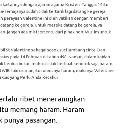
da kaitannya dengan ajaran agama Kristen. Tanggal 14 itu
remajanya sudah tidak tertarik lagi datang ke gereja.
ah perayaan Valentine ini oleh vatikan dengan memberi
 datang ke gereja. Untuk mereka datang ke gereja, ya
ngan-jangan ada misi tertentu dari pihak non-Muslim untuk
 St Valentine sebagai sosok suci lambang cinta. Dan
asius pada 14 Februari di tahun 498. Namun, dalam kaidah
uduk berdua bukan muhrin tidak berbuat senorok saja haram.
 WIB, lalu ciuman, itu rumusnya haram, makanya Valentine
erklas yang Perlu Anda Ketahui
erlalu ribet meneranngkan
e itu memang haram. Haram
k punya pasangan.