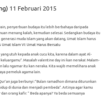
ang)
11 Februari 2015
, penyerbuan budaya itu lebih berbahaya daripada
tahuan menang kalah, kemudian selesai. Sedangkan budaya itu
s generasi muda Islam yang akan datang, Umat Islam harus
 Umat Islam VI: Umat Harus Bersatu
ng utuh kepada anak cucu kita, karena dalam ayat Al-
n keluargamu”. Masalah valentine day ini kan neraka!. Malam-
lalu ngamar itu kan neraka. Kita wajib memelihara anak
budaya pemeluk agama lain.
ur’an juga berbunyi :”Bulan ramadhon dimana diturunkan
idup di dunia dan menjadi pembeda”. Artinya agar kamu
 dan orang kafir. “ Beda apanya? Ya beda semuanya