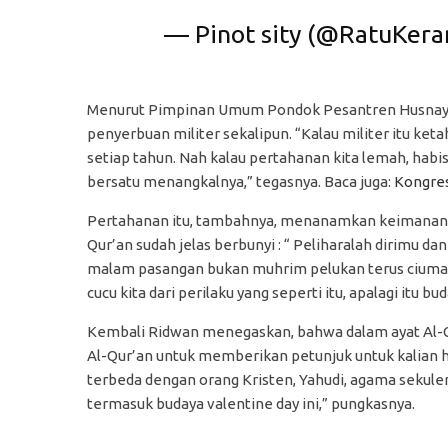
— Pinot sity (@RatuKer
Menurut Pimpinan Umum Pondok Pesantren Husnayain
penyerbuan militer sekalipun. “Kalau militer itu ke
setiap tahun. Nah kalau pertahanan kita lemah, habi
bersatu menangkalnya,” tegasnya. Baca juga:
Kongres
Pertahanan itu, tambahnya, menanamkan keimanan ya
Qur’an sudah jelas berbunyi : “ Peliharalah dirimu da
malam pasangan bukan muhrim pelukan terus ciuman 
cucu kita dari perilaku yang seperti itu, apalagi itu 
Kembali Ridwan menegaskan, bahwa dalam ayat Al-Q
Al-Qur’an untuk memberikan petunjuk untuk kalian h
terbeda dengan orang Kristen, Yahudi, agama sekuler
termasuk budaya valentine day ini,” pungkasnya.