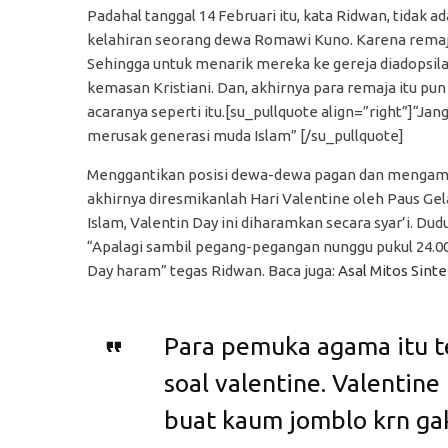
Padahal tanggal 14 Februari itu, kata Ridwan, tidak a
kelahiran seorang dewa Romawi Kuno. Karena remaja-
Sehingga untuk menarik mereka ke gereja diadopsil
kemasan Kristiani. Dan, akhirnya para remaja itu pun
acaranya seperti itu.[su_pullquote align=”right”]“Ja
merusak generasi muda Islam” [/su_pullquote]
Menggantikan posisi dewa-dewa pagan dan mengambil
akhirnya diresmikanlah Hari Valentine oleh Paus Gel
Islam, Valentin Day ini diharamkan secara syar’i. D
“Apalagi sambil pegang-pegangan nunggu pukul 24.00
Day haram” tegas Ridwan. Baca juga:
Asal Mitos Sint
Para pemuka agama itu t
soal valentine. Valentin
buat kaum jomblo krn ga