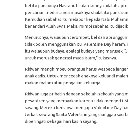
bel itu pun punya Nasrani. Usulan lainnya adalah api
pencarian media tanda masuknya shalat itu pun ditun
Kemudian sabahat itu melapor kepada Nabi Muhamma
benar dari Allah SWT. Maka, mimpi sabahat itu dijad
Menurutnya, walaupun terompet, bel dan api unggun i
tidak boleh menggunakan itu. Valentine Day haram, 
itu walaupun budaya, apalagi budaya yang merusak. “
untuk merusak generasi muda Islam,” tukasnya.
Ridwan menghimbau orangtua harus waspada jangan 
anak gadis. Untuk mencegah anaknya keluar di malam
makan malam atau pengajian keluarga.
Ridwan juga prihatin dengan sekolah-sekolah yang 
pesantren yang merayakan karena tidak mengerti. Me
sayang. Mereka bertanya mengapa Valentine Day ha
terkait seorang Santa Valentine
yang dianggap suci la
diperingati sebagai hari kasih sayang.