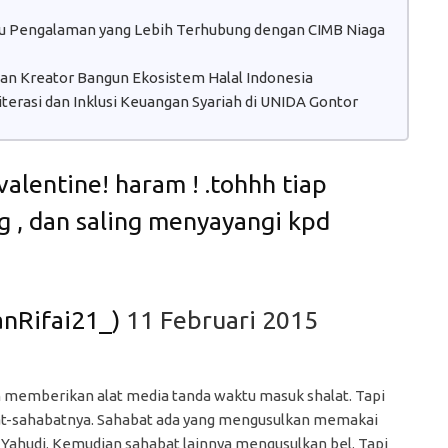
atu Pengalaman yang Lebih Terhubung dengan CIMB Niaga
 dan Kreator Bangun Ekosistem Halal Indonesia
erasi dan Inklusi Keuangan Syariah di UNIDA Gontor
alentine! haram ! .tohhh tiap
ng , dan saling menyayangi kpd
محمد  (@IrfanRifai21_)
11 Februari 2015
memberikan alat media tanda waktu masuk shalat. Tapi
at-sahabatnya. Sahabat ada yang mengusulkan memakai
Yahudi. Kemudian sahabat lainnya mengusulkan bel. Tapi