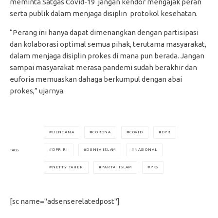
meminta Satgas Covid-19 jangan kendor mengajak peran
serta publik dalam menjaga disiplin protokol kesehatan.
“Perang ini hanya dapat dimenangkan dengan partisipasi
dan kolaborasi optimal semua pihak, terutama masyarakat,
dalam menjaga disiplin prokes di mana pun berada. Jangan
sampai masyarakat merasa pandemi sudah berakhir dan
euforia memuaskan dahaga berkumpul dengan abai
prokes,” ujarnya.
BENCANA
CORONA
COVID
DPR
DPR RI
DUNIA ISLAM
NASIONAL
TAGS
NETTY TAHER
PARTAI ISLAM
PKS
[sc name="adsenserelatedpost"]