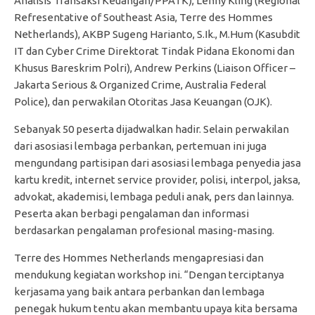
Analisis Transaksi Keuangan/PPATK), Lenny Kling (Regional
Refresentative of Southeast Asia, Terre des Hommes
Netherlands), AKBP Sugeng Harianto, S.Ik., M.Hum (Kasubdit
IT dan Cyber Crime Direktorat Tindak Pidana Ekonomi dan
Khusus Bareskrim Polri), Andrew Perkins (Liaison Officer –
Jakarta Serious & Organized Crime, Australia Federal
Police), dan perwakilan Otoritas Jasa Keuangan (OJK).
Sebanyak 50 peserta dijadwalkan hadir. Selain perwakilan
dari asosiasi lembaga perbankan, pertemuan ini juga
mengundang partisipan dari asosiasi lembaga penyedia jasa
kartu kredit, internet service provider, polisi, interpol, jaksa,
advokat, akademisi, lembaga peduli anak, pers dan lainnya.
Peserta akan berbagi pengalaman dan informasi
berdasarkan pengalaman profesional masing-masing.
Terre des Hommes Netherlands mengapresiasi dan
mendukung kegiatan workshop ini. “Dengan terciptanya
kerjasama yang baik antara perbankan dan lembaga
penegak hukum tentu akan membantu upaya kita bersama