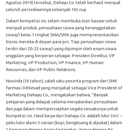
Agustus 2014) tersebut, Dahayu Co. telah berhasil menjual
seluruh persediaannya sebanyak 165 cup.
Dalam kompetisi ini, selain membuka stan bazaar untuk
menjual produk, perusahaan siswa yang beranggotakan
siswa/i kelas 1 tingkat SMA/SMK juga mempresentasikan
bisnis mereka di depan para juri. Tiap perusahaan siswa
terdiri dari 20-25 siswa/i yang dipimpin oleh enam siswa
unggulan yang berperan sebagai: Presiden Direktur, VP
Marketing, VP Production, VP Finance, VP Human
Resources, dan VP Public Relations.
Novinda (16 tahun), salah satu peserta program dari SMK
Farmasi Ditkesad yang menjabat sebagai Vice President of
Marketing Dahayu Co., mengatakan bahwa, “Banyak
pelajaran yang didapat selama menjalankan perusahaan
dan juga dalam mempersiapkan segala sesuatunya untuk
kompetisi ini. Hasil karya dari Dahayu Co. adalah lulur 3in1 –
yaitu lulur alami 3 varian (kopi, bengkoang & alpukat) dalam
1 kemasan dengan harga terjangkau, hanya dengan Rp