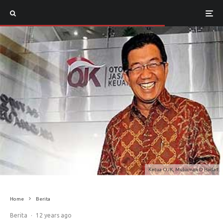
Ketua OJK, Muliaman D Hadad.
Home
Berita
Berita
·
12 years ago