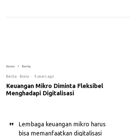
Lembaga Keuangan Mikro Syariah Banda Aceh (LKMSBA) sedang melakukan pembinaan
sekaligus transaksi dengan anggotanya. Foto:LKMSBA
Home
Berita
Berita
Bisnis
·
9 years ago
Keuangan Mikro Diminta Fleksibel
Menghadapi Digitalisasi
Lembaga keuangan mikro harus
bisa memanfaatkan digitalisasi