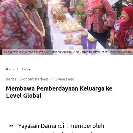
Ketua Yayasan Damandiri Prof Dr Haryono Suyono, tinjau UKM Posdaya. foto: Haryono Suyono
Home
Berita
Berita
Ekonomi Berbagi
·
12 years ago
Membawa Pemberdayaan Keluarga ke
Level Global
Yayasan Damandiri memperoleh