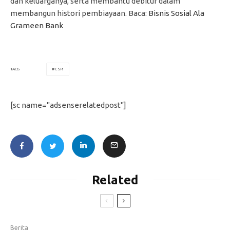
dan keluarganya, serta membantu debitur dalam
membangun histori pembiayaan. Baca:
Bisnis Sosial Ala
Grameen Bank
CSR
TAGS
[sc name="adsenserelatedpost"]
Related
Berita