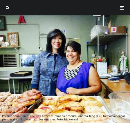
Presiden dan Chief Executive Officer Grameen America, Andrea Jung (kiri) bersama dengan
pengusaha mikro wanita di Los Angeles. Foto: bizjournal