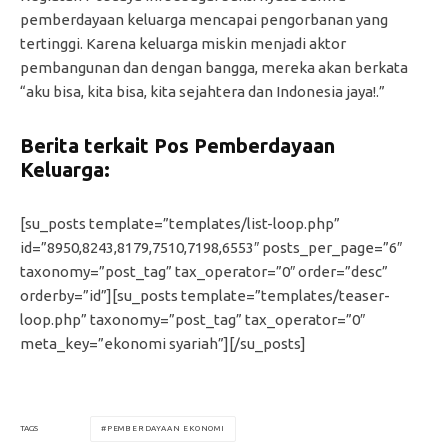
pemberdayaan keluarga mencapai pengorbanan yang
tertinggi. Karena keluarga miskin menjadi aktor
pembangunan dan dengan bangga, mereka akan berkata
“aku bisa, kita bisa, kita sejahtera dan Indonesia jaya!.”
Berita terkait Pos Pemberdayaan
Keluarga:
[su_posts template=”templates/list-loop.php”
id=”8950,8243,8179,7510,7198,6553″ posts_per_page=”6″
taxonomy=”post_tag” tax_operator=”0″ order=”desc”
orderby=”id”][su_posts template=”templates/teaser-
loop.php” taxonomy=”post_tag” tax_operator=”0″
meta_key=”ekonomi syariah”][/su_posts]
PEMBERDAYAAN EKONOMI
TAGS