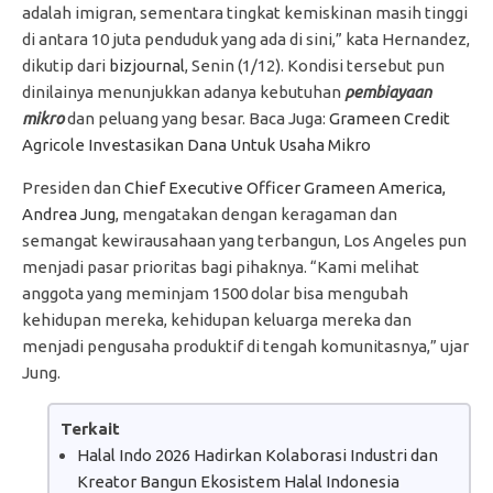
adalah imigran, sementara tingkat kemiskinan masih tinggi
di antara 10 juta penduduk yang ada di sini,” kata Hernandez,
dikutip dari
bizjournal
, Senin (1/12). Kondisi tersebut pun
dinilainya menunjukkan adanya kebutuhan
pembiayaan
mikro
dan peluang yang besar. Baca Juga:
Grameen Credit
Agricole Investasikan Dana Untuk Usaha Mikro
Presiden dan
Chief Executive Officer Grameen America,
Andrea Jung
, mengatakan dengan keragaman dan
semangat kewirausahaan yang terbangun, Los Angeles pun
menjadi pasar prioritas bagi pihaknya. “Kami melihat
anggota yang meminjam 1500 dolar bisa mengubah
kehidupan mereka, kehidupan keluarga mereka dan
menjadi pengusaha produktif di tengah komunitasnya,” ujar
Jung.
Terkait
Halal Indo 2026 Hadirkan Kolaborasi Industri dan
Kreator Bangun Ekosistem Halal Indonesia