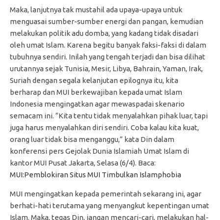
Maka, lanjutnya tak mustahil ada upaya-upaya untuk
menguasai sumber-sumber energi dan pangan, kemudian
melakukan politik adu domba, yang kadang tidak disadari
oleh umat Islam. Karena begitu banyak faksi-faksi di dalam
tubuhnya sendiri. Inilah yang tengah terjadi dan bisa dilihat
urutannya sejak Tunisia, Mesir, Libya, Bahrain, Yaman, Irak,
Suriah dengan segala kelanjutan epilognya itu, kita
berharap dan MUI berkewajiban kepada umat Islam
Indonesia mengingatkan agar mewaspadai skenario
semacam ini. “Kita tentu tidak menyalahkan pihak luar, tapi
juga harus menyalahkan diri sendiri. Coba kalau kita kuat,
orang luar tidak bisa menganggu,” kata Din dalam
konferensi pers Gejolak Dunia Islamiah Umat Islam di
kantor MUI Pusat Jakarta, Selasa (6/4). Baca:
MUI:Pemblokiran Situs MUI Timbulkan Islamphobia
MUI mengingatkan kepada pemerintah sekarang ini, agar
berhati-hati terutama yang menyangkut kepentingan umat
Islam. Maka, tegas Din, jangan mencari-cari, melakukan hal-