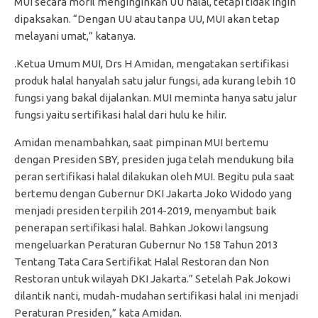
MUI secara moril menginginkan UU halal, tetapi tidak ingin
dipaksakan. “Dengan UU atau tanpa UU, MUI akan tetap
melayani umat,” katanya.
.Ketua Umum MUI, Drs H Amidan, mengatakan sertifikasi
produk halal hanyalah satu jalur fungsi, ada kurang lebih 10
fungsi yang bakal dijalankan. MUI meminta hanya satu jalur
fungsi yaitu sertifikasi halal dari hulu ke hilir.
Amidan menambahkan, saat pimpinan MUI bertemu
dengan Presiden SBY, presiden juga telah mendukung bila
peran sertifikasi halal dilakukan oleh MUI. Begitu pula saat
bertemu dengan Gubernur DKI Jakarta Joko Widodo yang
menjadi presiden terpilih 2014-2019, menyambut baik
penerapan sertifikasi halal. Bahkan Jokowi langsung
mengeluarkan Peraturan Gubernur No 158 Tahun 2013
Tentang Tata Cara Sertifikat Halal Restoran dan Non
Restoran untuk wilayah DKI Jakarta.” Setelah Pak Jokowi
dilantik nanti, mudah-mudahan sertifikasi halal ini menjadi
Peraturan Presiden,” kata Amidan.