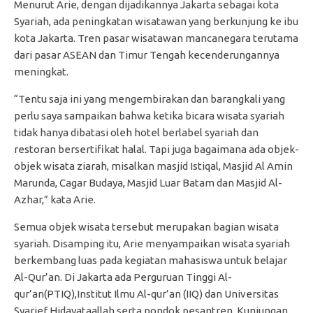
Menurut Arie, dengan dijadikannya Jakarta sebagai kota
Syariah, ada peningkatan wisatawan yang berkunjung ke ibu
kota Jakarta. Tren pasar wisatawan mancanegara terutama
dari pasar ASEAN dan Timur Tengah kecenderungannya
meningkat.
“Tentu saja ini yang mengembirakan dan barangkali yang
perlu saya sampaikan bahwa ketika bicara wisata syariah
tidak hanya dibatasi oleh hotel berlabel syariah dan
restoran bersertifikat halal. Tapi juga bagaimana ada objek-
objek wisata ziarah, misalkan masjid Istiqal, Masjid Al Amin
Marunda, Cagar Budaya, Masjid Luar Batam dan Masjid Al-
Azhar,” kata Arie.
Semua objek wisata tersebut merupakan bagian wisata
syariah. Disamping itu, Arie menyampaikan wisata syariah
berkembang luas pada kegiatan mahasiswa untuk belajar
Al-Qur’an. Di Jakarta ada Perguruan Tinggi Al-
qur’an(PTIQ),Institut Ilmu Al-qur’an (IIQ) dan Universitas
Syarief Hidayataallah serta pondok pesantren. Kunjungan