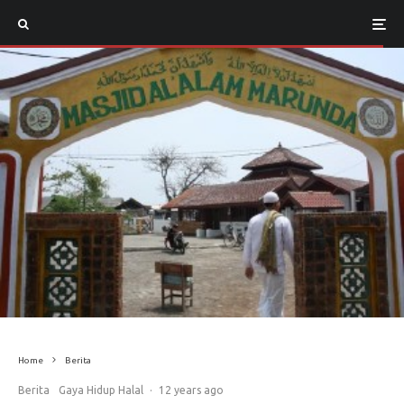
Home
Berita
Berita
Gaya Hidup Halal
·
12 years ago