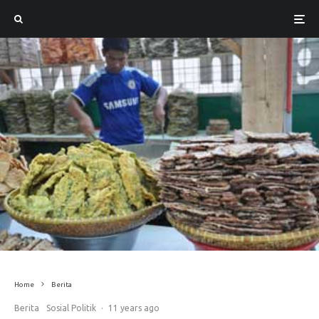
Home
Berita
Berita
Sosial Politik
·
11 years ago