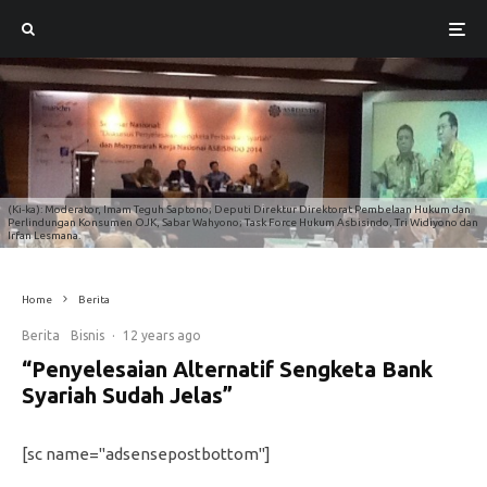
(Ki-ka): Moderator, Imam Teguh Saptono; Deputi Direktur Direktorat Pembelaan Hukum dan
Perlindungan Konsumen OJK, Sabar Wahyono; Task Force Hukum Asbisindo, Tri Widiyono dan
Irfan Lesmana.
Home
Berita
Berita
Bisnis
·
12 years ago
“Penyelesaian Alternatif Sengketa Bank
Syariah Sudah Jelas”
[sc name="adsensepostbottom"]