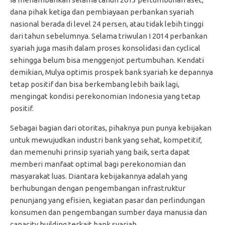
dana pihak ketiga dan pembiayaan perbankan syariah
nasional berada di level 24 persen, atau tidak lebih tinggi
dari tahun sebelumnya. Selama triwulan I 2014 perbankan
syariah juga masih dalam proses konsolidasi dan cyclical
sehingga belum bisa menggenjot pertumbuhan. Kendati
demikian, Mulya optimis prospek bank syariah ke depannya
tetap positif dan bisa berkembang lebih baik lagi,
mengingat kondisi perekonomian Indonesia yang tetap
positif.
Sebagai bagian dari otoritas, pihaknya pun punya kebijakan
untuk mewujudkan industri bank yang sehat, kompetitif,
dan memenuhi prinsip syariah yang baik, serta dapat
memberi manfaat optimal bagi perekonomian dan
masyarakat luas. Diantara kebijakannya adalah yang
berhubungan dengan pengembangan infrastruktur
penunjang yang efisien, kegiatan pasar dan perlindungan
konsumen dan pengembangan sumber daya manusia dan
capacity building terkait bank syariah.