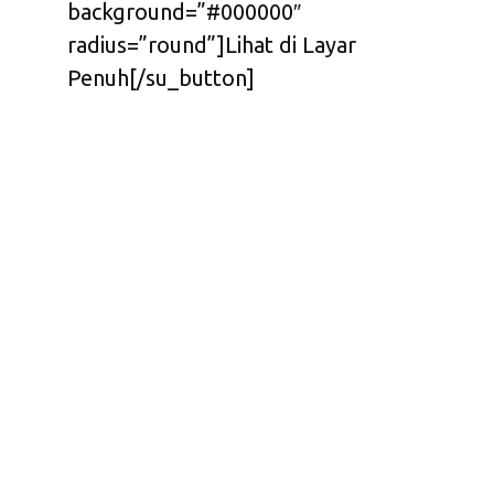
background=”#000000″
radius=”round”]Lihat di Layar
Penuh[/su_button]