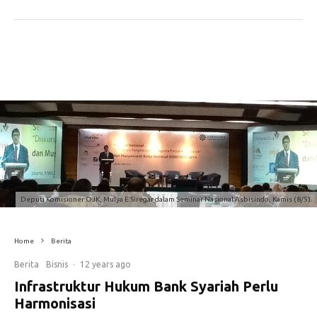
Deputi Komisioner OJK, Mulya E Siregar dalam Seminar Nasional Asbisindo, Kamis (8/5).
Home
Berita
Berita
Bisnis
·
12 years ago
Infrastruktur Hukum Bank Syariah Perlu
Harmonisasi