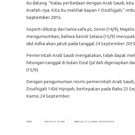
itu datang. ”Kalau perbedaan dengan Arab Saudi, kita 
Arafah-nya. Kita itu melihat kapan 1 Dzulhijjah,” imb
September 2015.
Seperti dikutip dari lama safa.ps, Senin (14/9), Maje
mengumumkan, bahwa besok Selasa (15/9) merupakan
Idul Adha akan jatuh pada tanggal 24 September 2015
Pemerintah Arab Saudi mengatakan, tidak dapat meli
hitungan tanggal di bulan Dzul Qa’dah digenapkan dan
(15/9).
Dengan pengumuman resmi pemerintah Arab Saudi, m
Dzulhijjah 1436 Hijriyah, bertepatan pada Rabu 23 S
Kamis 24 September.
DUNIA ISLAM
MAJELIS ULAMA INDONESIA
TAGS