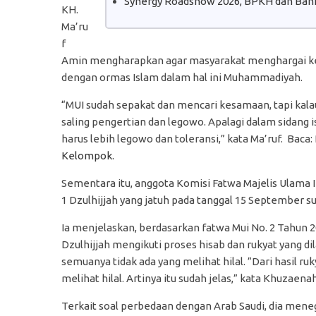
Synergy Roadshow 2026, BPKH dan Bank
KH.
Ma’ru
f
Amin mengharapkan agar masyarakat menghargai ke
dengan ormas Islam dalam hal ini Muhammadiyah.
“MUI sudah sepakat dan mencari kesamaan, tapi kalau
saling pengertian dan legowo. Apalagi dalam sidang 
harus lebih legowo dan toleransi,” kata Ma’ruf. Baca:
Kelompok.
Sementara itu, anggota Komisi Fatwa Majelis Ulam
1 Dzulhijjah yang jatuh pada tanggal 15 September s
Ia menjelaskan, berdasarkan fatwa Mui No. 2 Tahun 
Dzulhijjah mengikuti proses hisab dan rukyat yang dil
semuanya tidak ada yang melihat hilal. ”Dari hasil ruk
melihat hilal. Artinya itu sudah jelas,” kata Khuzaenah
Terkait soal perbedaan dengan Arab Saudi, dia mene