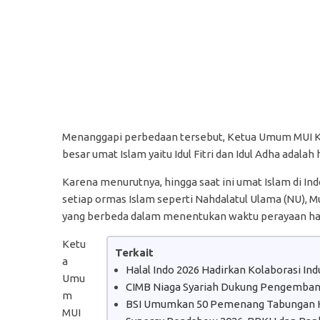
Menanggapi perbedaan tersebut, Ketua Umum MUI KH
besar umat Islam yaitu Idul Fitri dan Idul Adha adalah 
Karena menurutnya, hingga saat ini umat Islam di I
setiap ormas Islam seperti Nahdalatul Ulama (NU)
yang berbeda dalam menentukan waktu perayaan har
Ketu
Terkait
a
Halal Indo 2026 Hadirkan Kolaborasi In
Umu
CIMB Niaga Syariah Dukung Pengembanga
m
BSI Umumkan 50 Pemenang Tabungan H
MUI