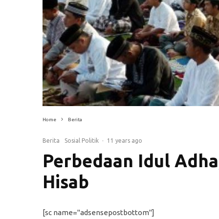
Home
Berita
Berita
Sosial Politik
·
11 years ago
Perbedaan Idul Adha
Hisab
[sc name="adsensepostbottom"]