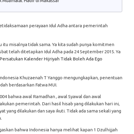
 Muamalat Hadir di Makassar
tidaksamaan perayaan Idul Adha antara pemerintah
 itu misalnya tidak sama. Ya kita sudah punya komitmen
isbat telah ditetapkan Idul Adha pada 24 September 2015. Ya
Persatukan Kalender Hijriyah Tidak Boleh Ada Ego
a Indonesia Khuzaenah T Yanggo mengungkapkan, penentuan
udah berdasarkan Fatwa MUI.
2004 bahwa awal Ramadhan , awal Syawal dan awal
akukan pemerintah. Dari hasil hisab yang dilakukan hari ini,
yat yang dilakukan dan saya ikuti. Tidak ada sama sekali yang
.
gaskan bahwa Indonesia hanya melihat kapan 1 Dzulhijjah