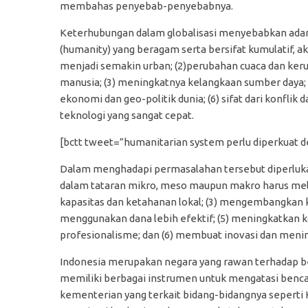
membahas penyebab-penyebabnya.
Keterhubungan dalam globalisasi menyebabkan adan
(humanity) yang beragam serta bersifat kumulatif, ak
menjadi semakin urban; (2)perubahan cuaca dan ke
manusia; (3) meningkatnya kelangkaan sumber daya; 
ekonomi dan geo-politik dunia; (6) sifat dari konfli
teknologi yang sangat cepat.
[bctt tweet=”humanitarian system perlu diperkuat 
Dalam menghadapi permasalahan tersebut diperluk
dalam tataran mikro, meso maupun makro harus melip
kapasitas dan ketahanan lokal; (3) mengembangkan 
menggunakan dana lebih efektif; (5) meningkatkan k
profesionalisme; dan (6) membuat inovasi dan meni
Indonesia merupakan negara yang rawan terhadap b
memiliki berbagai instrumen untuk mengatasi benca
kementerian yang terkait bidang-bidangnya seperti K