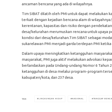
ancaman bencana yang ada di wilayahnya.
Tim SIBAT dilatih oleh PMI untuk dapat melakukan 
terkait dengan kejadian bencana alam di wilayahny
kerentanan, kapasitas dan risiko dengan pendekatan
desa/kelurahan merumuskan rencana untuk upaya p
kondisi dari desa/kelurahan.Tim SIBAT sebagai mod
sukarelawan PMI menjadi garda terdepan PMI ketika 
Dalam upaya meningkatkan ketangguhan masyarakat t
masyarakat, PMI juga aktif melakukan advokasi kep
berlandaskan pada Undang-undang Nomor 6 Tahun 2
ketangguhan di desa melalui program-program tersebu
kabupaten/kota, dan 237 desa.
LINGKUNGAN HIDUP
NASIONAL
TANGGAP BENC
TAGS