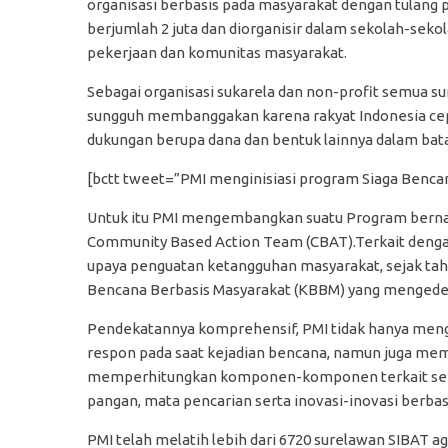
organisasi berbasis pada masyarakat dengan tulang
berjumlah 2 juta dan diorganisir dalam sekolah-sek
pekerjaan dan komunitas masyarakat.
Sebagai organisasi sukarela dan non-profit semua su
sungguh membanggakan karena rakyat Indonesia ce
dukungan berupa dana dan bentuk lainnya dalam b
[bctt tweet=”PMI menginisiasi program Siaga Benc
Untuk itu PMI mengembangkan suatu Program bernam
Community Based Action Team (CBAT).Terkait denga
upaya penguatan ketangguhan masyarakat, sejak ta
Bencana Berbasis Masyarakat (KBBM) yang mengedep
Pendekatannya komprehensif, PMI tidak hanya men
respon pada saat kejadian bencana, namun juga m
memperhitungkan komponen-komponen terkait seper
pangan, mata pencarian serta inovasi-inovasi berbas
PMI telah melatih lebih dari 6720 surelawan SIBAT 