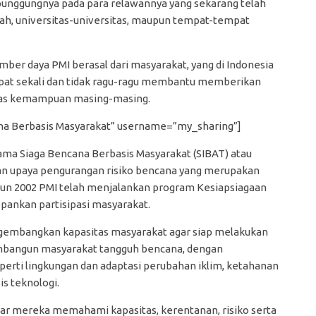
 punggungnya pada para relawannya yang sekarang telah
olah, universitas-universitas, maupun tempat-tempat
mber daya PMI berasal dari masyarakat, yang di Indonesia
pat sekali dan tidak ragu-ragu membantu memberikan
atas kemampuan masing-masing.
ana Berbasis Masyarakat” username=”my_sharing”]
a Siaga Bencana Berbasis Masyarakat (SIBAT) atau
n upaya pengurangan risiko bencana yang merupakan
hun 2002 PMI telah menjalankan program Kesiapsiagaan
ankan partisipasi masyarakat.
gembangkan kapasitas masyarakat agar siap melakukan
embangun masyarakat tangguh bencana, dengan
ti lingkungan dan adaptasi perubahan iklim, ketahanan
is teknologi.
agar mereka memahami kapasitas, kerentanan, risiko serta