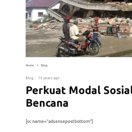
Home
Blog
Blog
·
10 years ago
Perkuat Modal Sosi
Bencana
[sc name="adsensepostbottom"]