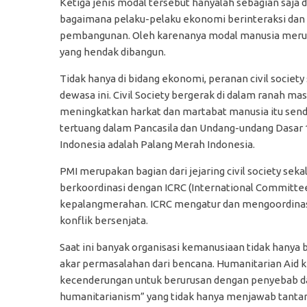
Ketiga jenis modal tersebut hanyalah sebagian saj
bagaimana pelaku-pelaku ekonomi berinteraksi dan
pembangunan. Oleh karenanya modal manusia merup
yang hendak dibangun.
Tidak hanya di bidang ekonomi, peranan civil society
dewasa ini. Civil Society bergerak di dalam ranah m
meningkatkan harkat dan martabat manusia itu sendi
tertuang dalam Pancasila dan Undang-undang Dasar 194
Indonesia adalah Palang Merah Indonesia.
PMI merupakan bagian dari jejaring civil society se
berkoordinasi dengan ICRC (International Committee 
kepalangmerahan. ICRC mengatur dan mengoordinasi
konflik bersenjata.
Saat ini banyak organisasi kemanusiaan tidak hany
akar permasalahan dari bencana. Humanitarian Aid 
kecenderungan untuk berurusan dengan penyebab dari 
humanitarianism” yang tidak hanya menjawab tantang