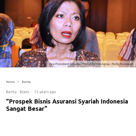
Vice President Director Manulife Indonesia - Nelly Husnayati
Home
Berita
Berita
Bisnis
·
12 years ago
“Prospek Bisnis Asuransi Syariah Indonesia
Sangat Besar”