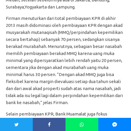
Surabaya,Yogyakarta dan Lampung.
Firman menuturkan dari total pembiayaan KPR di akhir
2013 masih didominasi oleh pembiayaan KPR dengan akad
musyarakah mutanaqisah (MMQ/perpindahan kepemilikan
secara bertahap) sebanyak 70 persen, sedangkan sisanya
berakad murabahah. Menurutnya, sebagian besar nasabah
memilih pembiayaan berakad MMQ karena uang muka
minimal yang dipersyaratkan lebih rendah yaitu 20 persen,
sementara jika dengan akad murabahah uang muka
minimal harus 30 persen. “Dengan akad MMQ juga bisa
fleksibel karena margin dievaluasi setiap dua tahun sekali
dan dari awal akad properti sudah atas nama nasabah, jadi
tidak ada isu legal lagi dalam perpindahan kepemilikan dari
bank ke nasabah,” jelas Firman.
Selain pembiayaan KPR, Bank Muamalat juga fokus
mengembangkan pembiayaan bagi pensiunan. Firman
mengungkapkan belum banyak bank syariah yang