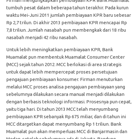
Firman mengungkapkan pembiayaan KPR Bank Muamalat
tumbuh pesat dalam beberapa tahun terakhir. Pada kurun
waktu Mei-Juni 2011 jumlah pembiayaan KPR baru sebesar
Rp 2,7 trilun. Di akhir 2013 pembiayaan KPR mencapai Rp
7,8 triliun. Jumlah nasabah pun membengkak dari 18 ribu
nasabah menjadi 42 ribu nasabah.
Untuk lebih meningkatkan pembiayaan KPR, Bank
Muamalat pun membentuk Muamalat Consumer Center
(MCC) sejak tahun 2012. MCC berlokasi di area strategis
untuk dapat lebih mempercepat proses persetujuan
pengajuan pembiayaan konsumer. Firman menuturkan
melalui MCC proses analisa pengajuan pembiayaan yang
sebelumnya dilakukan secara manual menjadi dilakukan
dengan berbasis teknologi informasi. Prosesnya pun cepat,
yaitu tiga hari. Di tahun 2013 MCC telah menyumbang
pembiayaan KPR sebanyak Rp 675 miliar, dan di tahun ini
MCC ditargetkan dapat menyumbang Rp 1 triliun. Bank
Muamalat pun akan memperluas MCC di Banjarmasin dan
Medan, setelah sebelumnya ada di Jakarta, Bandung,