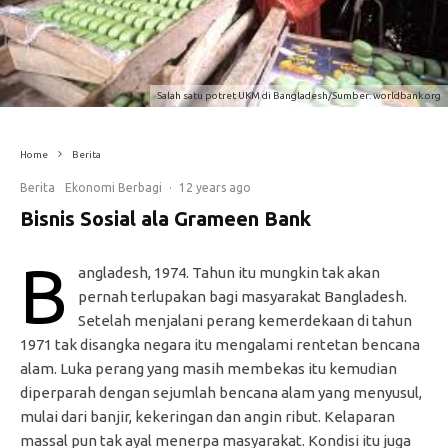
Salah satu potret UKM di Bangladesh/Sumber: worldbank.org
Home
Berita
Berita
Ekonomi Berbagi
·
12 years ago
Bisnis Sosial ala Grameen Bank
B
angladesh, 1974. Tahun itu mungkin tak akan
pernah terlupakan bagi masyarakat Bangladesh.
Setelah menjalani perang kemerdekaan di tahun
1971 tak disangka negara itu mengalami rentetan bencana
alam. Luka perang yang masih membekas itu kemudian
diperparah dengan sejumlah bencana alam yang menyusul,
mulai dari banjir, kekeringan dan angin ribut. Kelaparan
massal pun tak ayal menerpa masyarakat. Kondisi itu juga