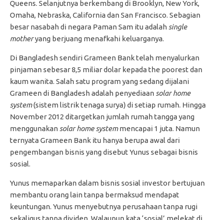
Queens. Selanjutnya berkembang di Brooklyn, New York,
Omaha, Nebraska, California dan San Francisco. Sebagian
besar nasabah di negara Paman Sam itu adalah
single
mother
yang berjuang menafkahi keluarganya.
Di Bangladesh sendiri Grameen Bank telah menyalurkan
pinjaman sebesar 8,5 miliar dolar kepada the poorest dan
kaum wanita. Salah satu program yang sedang dijalani
Grameen di Bangladesh adalah penyediaan
solar home
system
(sistem listrik tenaga surya) di setiap rumah. Hingga
November 2012 ditargetkan jumlah rumah tangga yang
menggunakan
solar home system
mencapai 1 juta. Namun
ternyata Grameen Bank itu hanya berupa awal dari
pengembangan bisnis yang disebut Yunus sebagai bisnis
sosial.
Yunus memaparkan dalam bisnis sosial investor bertujuan
membantu orang lain tanpa bermaksud mendapat
keuntungan. Yunus menyebutnya perusahaan tanpa rugi
sekaligus tanpa dividen. Walaupun kata ‘sosial’ melekat di