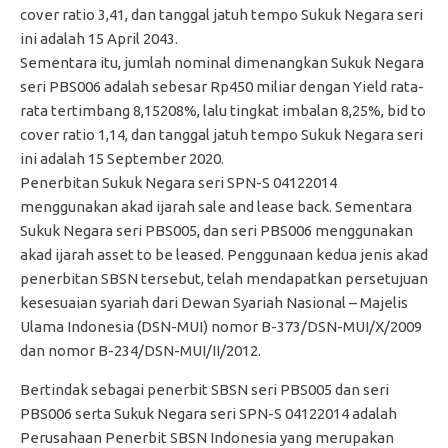
cover ratio 3,41, dan tanggal jatuh tempo Sukuk Negara seri
ini adalah 15 April 2043.
Sementara itu, jumlah nominal dimenangkan Sukuk Negara
seri PBS006 adalah sebesar Rp450 miliar dengan Yield rata-
rata tertimbang 8,15208%, lalu tingkat imbalan 8,25%, bid to
cover ratio 1,14, dan tanggal jatuh tempo Sukuk Negara seri
ini adalah 15 September 2020.
Penerbitan Sukuk Negara seri SPN-S 04122014
menggunakan akad ijarah sale and lease back. Sementara
Sukuk Negara seri PBS005, dan seri PBS006 menggunakan
akad ijarah asset to be leased. Penggunaan kedua jenis akad
penerbitan SBSN tersebut, telah mendapatkan persetujuan
kesesuaian syariah dari Dewan Syariah Nasional – Majelis
Ulama Indonesia (DSN-MUI) nomor B-373/DSN-MUI/X/2009
dan nomor B-234/DSN-MUI/II/2012.
Bertindak sebagai penerbit SBSN seri PBS005 dan seri
PBS006 serta Sukuk Negara seri SPN-S 04122014 adalah
Perusahaan Penerbit SBSN Indonesia yang merupakan