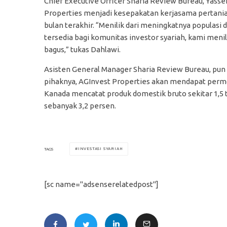
Chief Executive Officer Sharia Review Bureau, Yass
Properties menjadi kesepakatan kerjasama pertania
bulan terakhir. “Menilik dari meningkatnya populasi
tersedia bagi komunitas investor syariah, kami menila
bagus,” tukas Dahlawi.
Asisten General Manager Sharia Review Bureau, pun
pihaknya, AGInvest Properties akan mendapat permo
Kanada mencatat produk domestik bruto sekitar 1,5 t
sebanyak 3,2 persen.
INVESTASI SYARIAH
TAGS
[sc name="adsenserelatedpost"]