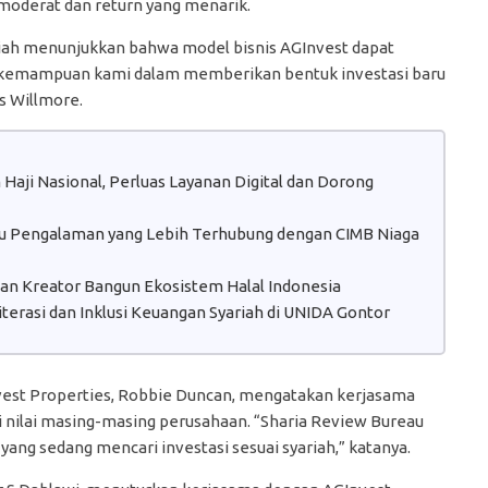
 moderat dan return yang menarik.
riah menunjukkan bahwa model bisnis AGInvest dapat
 kemampuan kami dalam memberikan bentuk investasi baru
as Willmore.
aji Nasional, Perluas Layanan Digital dan Dorong
atu Pengalaman yang Lebih Terhubung dengan CIMB Niaga
 dan Kreator Bangun Ekosistem Halal Indonesia
erasi dan Inklusi Keuangan Syariah di UNIDA Gontor
vest Properties, Robbie Duncan, mengatakan kerjasama
nilai masing-masing perusahaan. “Sharia Review Bureau
ang sedang mencari investasi sesuai syariah,” katanya.