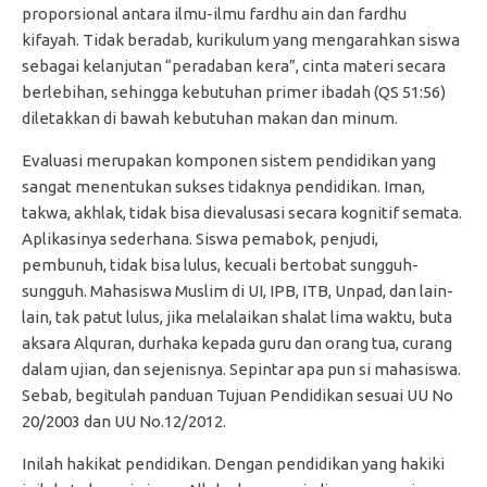
proporsional antara ilmu-ilmu fardhu ain dan fardhu
kifayah. Tidak beradab, kurikulum yang mengarahkan siswa
sebagai kelanjutan “peradaban kera”, cinta materi secara
berlebihan, sehingga kebutuhan primer ibadah (QS 51:56)
diletakkan di bawah kebutuhan makan dan minum.
Evaluasi merupakan komponen sistem pendidikan yang
sangat menentukan sukses tidaknya pendidikan. Iman,
takwa, akhlak, tidak bisa dievalusasi secara kognitif semata.
Aplikasinya sederhana. Siswa pemabok, penjudi,
pembunuh, tidak bisa lulus, kecuali bertobat sungguh-
sungguh. Mahasiswa Muslim di UI, IPB, ITB, Unpad, dan lain-
lain, tak patut lulus, jika melalaikan shalat lima waktu, buta
aksara Alquran, durhaka kepada guru dan orang tua, curang
dalam ujian, dan sejenisnya. Sepintar apa pun si mahasiswa.
Sebab, begitulah panduan Tujuan Pendidikan sesuai UU No
20/2003 dan UU No.12/2012.
Inilah hakikat pendidikan. Dengan pendidikan yang hakiki