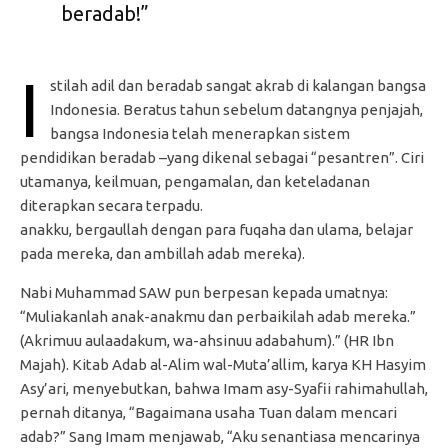
beradab!”
I
stilah adil dan beradab sangat akrab di kalangan bangsa
Indonesia. Beratus tahun sebelum datangnya penjajah,
bangsa Indonesia telah menerapkan sistem
pendidikan beradab –yang dikenal sebagai “pesantren”. Ciri
utamanya, keilmuan, pengamalan, dan keteladanan
diterapkan secara terpadu.
anakku, bergaullah dengan para fuqaha dan ulama, belajar
pada mereka, dan ambillah adab mereka).
Nabi Muhammad SAW pun berpesan kepada umatnya:
“Muliakanlah anak-anakmu dan perbaikilah adab mereka.”
(Akrimuu aulaadakum, wa-ahsinuu adabahum).” (HR Ibn
Majah). Kitab Adab al-Alim wal-Muta’allim, karya KH Hasyim
Asy’ari, menyebutkan, bahwa Imam asy-Syafii rahimahullah,
pernah ditanya, “Bagaimana usaha Tuan dalam mencari
adab?” Sang Imam menjawab, “Aku senantiasa mencarinya