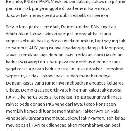
Perindo, PSI dan PKPI. Meski
all out
dukung Jokowi, tapi lima
partai ini tak punya anggota di parlemen. Karenanya,
Jokowi tak merasa perlu untuk melibatkan mereka.
Selain lima partai tersebut, Demokrat dan PAN juga tak
dibutuhkan Jokowi. Meski sempat merapat ke istana
segera setelah hasil
quick count
diumumkan, tapi gayung tak
tersambut. AHY yang isunya digadang-gadang jadi Menpora,
lewat. Demikian juga dengan PAN. Teriakan Bara Hasibuan,
kader PAN yang terus berupaya menembus dinding istana,
gagal total. Apakah kedua partai ini mau oposisi? Demokrat
Sepertinya tidak. Jokowi pasti sudah menghitungnya.
Dengan kasus yang rumornya melibatkan anggota keluarga
Cikeas, Demokrat sepertinya lebih aman kalau tak oposisi.
PAN? Jika harus oposisi, terpaksa. Tentu gaungnya di mata
rakyat beda dengan PKS yang dari awal tetap konsisten
memilih berada di luar pemerintahan. Faktor Amien Rais
yang selalu lantang membuat Jokowi tak nyaman. Toh kalau
mau oposisi, PAN tak dianggap akan membahayakan bagi