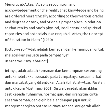
Menurut al-Attas, “Adab is recognition and
acknowledgement of the reality that knowledge and being
are ordered hierarchically according to their various grades
and degrees of rank, and of one’s proper place in relation
to that reality and one’s physical, intellectual and spiritual
capacities and potentials. (SM Naquib al-Attas, the Concept
of Education in Islam.” (1980).
[bctt tweet=”Adab adalah kemauan dan kemampuan untuk
meletakkan sesuatu pada tempatnya”
username=”my_sharing”]
Intinya, adab adalah kemauan dan kemampuan seseorang
untuk meletakkan sesuatu pada tempatnya, sesuai harkat
dan martabat yang ditentukan Allah. (Lihat, al-Attas, Risalah
untuk Kaum Muslimin, (2001). Siswa beradab akan ikhlas
taat kepada Tuhannya, hormat guru dan orang tua, cinta
sesama teman, dan gigih belajar dengan jujur untuk
mengembangkan potensi dirinya sebagai anugerah Allah