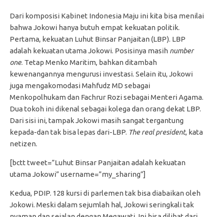
Dari komposisi Kabinet Indonesia Maju ini kita bisa menilai
bahwa Jokowi hanya butuh empat kekuatan politik.
Pertama, kekuatan Luhut Binsar Panjaitan (LBP). LBP
adalah kekuatan utama Jokowi. Posisinya masih
number
one
. Tetap Menko Maritim, bahkan ditambah
kewenangannya mengurusi investasi. Selain itu, Jokowi
juga mengakomodasi Mahfudz MD sebagai
Menkopolhukam dan Fachrur Rozi sebagai Menteri Agama.
Dua tokoh ini dikenal sebagai kolega dan orang dekat LBP.
Dari sisi ini, tampak Jokowi masih sangat tergantung
kepada-dan tak bisa lepas dari-LBP.
The real president
, kata
netizen.
[bctt tweet=”Luhut Binsar Panjaitan adalah kekuatan
utama Jokowi” username=”my_sharing”]
Kedua, PDIP. 128 kursi di parlemen tak bisa diabaikan oleh
Jokowi. Meski dalam sejumlah hal, Jokowi seringkali tak
nyaman dan sejalan dengan Megawati. Ini bisa dilihat dari