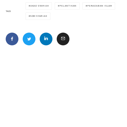
AKAD SYARIAH
PELANTIKAN
PERADABAN ISLAM
TAGS
SDM SYARIAH