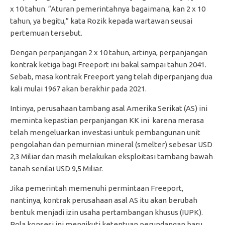
x 10 tahun. “Aturan pemerintahnya bagaimana, kan 2 x 10
tahun, ya begitu,” kata Rozik kepada wartawan seusai
pertemuan tersebut.
Dengan perpanjangan 2 x 10 tahun, artinya, perpanjangan
kontrak ketiga bagi Freeport ini bakal sampai tahun 2041.
Sebab, masa kontrak Freeport yang telah diperpanjang dua
kali mulai 1967 akan berakhir pada 2021.
Intinya, perusahaan tambang asal Amerika Serikat (AS) ini
meminta kepastian perpanjangan KK ini karena merasa
telah mengeluarkan investasi untuk pembangunan unit
pengolahan dan pemurnian mineral (smelter) sebesar USD
2,3 Miliar dan masih melakukan eksploitasi tambang bawah
tanah senilai USD 9,5 Miliar.
Jika pemerintah memenuhi permintaan Freeport,
nantinya, kontrak perusahaan asal AS itu akan berubah
bentuk menjadi izin usaha pertambangan khusus (IUPK).
Pola konsesi ini mengikuti ketentuan perundangan baru,