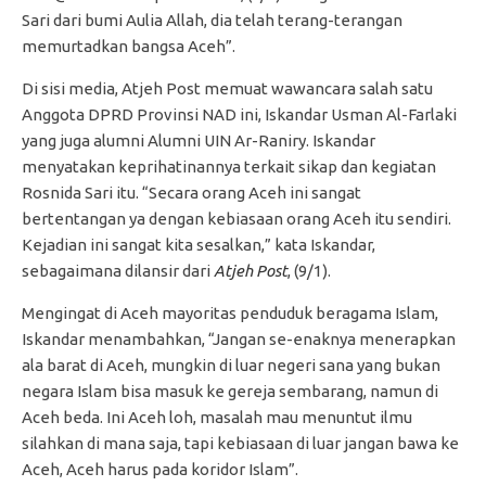
Sari dari bumi Aulia Allah, dia telah terang-terangan
memurtadkan bangsa Aceh”.
Di sisi media, Atjeh Post memuat wawancara salah satu
Anggota DPRD Provinsi NAD ini, Iskandar Usman Al-Farlaki
yang juga alumni Alumni UIN Ar-Raniry. Iskandar
menyatakan keprihatinannya terkait sikap dan kegiatan
Rosnida Sari itu. “Secara orang Aceh ini sangat
bertentangan ya dengan kebiasaan orang Aceh itu sendiri.
Kejadian ini sangat kita sesalkan,” kata Iskandar,
sebagaimana dilansir dari
Atjeh Post
, (9/1).
Mengingat di Aceh mayoritas penduduk beragama Islam,
Iskandar menambahkan, “Jangan se-enaknya menerapkan
ala barat di Aceh, mungkin di luar negeri sana yang bukan
negara Islam bisa masuk ke gereja sembarang, namun di
Aceh beda. Ini Aceh loh, masalah mau menuntut ilmu
silahkan di mana saja, tapi kebiasaan di luar jangan bawa ke
Aceh, Aceh harus pada koridor Islam”.