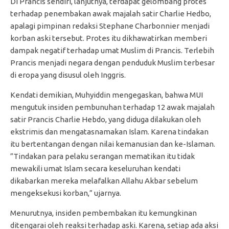
Di Prancis sendiri, lanjutnya, terdapat gelombang protes
terhadap penembakan awak majalah satir Charlie Hedbo,
apalagi pimpinan redaksi Stephane Charbonnier menjadi
korban aski tersebut. Protes itu dikhawatirkan memberi
dampak negatif terhadap umat Muslim di Prancis. Terlebih
Prancis menjadi negara dengan penduduk Muslim terbesar
di eropa yang disusul oleh Inggris.
Kendati demikian, Muhyiddin mengegaskan, bahwa MUI
mengutuk insiden pembunuhan terhadap 12 awak majalah
satir Prancis Charlie Hebdo, yang diduga dilakukan oleh
ekstrimis dan mengatasnamakan Islam. Karena tindakan
itu bertentangan dengan nilai kemanusian dan ke-Islaman.
”Tindakan para pelaku serangan mematikan itu tidak
mewakili umat Islam secara keseluruhan kendati
dikabarkan mereka melafalkan Allahu Akbar sebelum
mengeksekusi korban,” ujarnya.
Menurutnya, insiden pembembakan itu kemungkinan
ditengarai oleh reaksi terhadap aski. Karena, setiap ada aksi