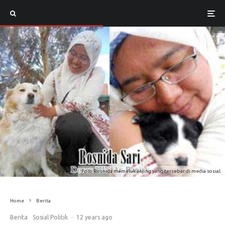
Foto Rosnida memeluk anjing yang tersebar di media sosial.
Home
Berita
Berita
Sosial Politik
·
12 years ago