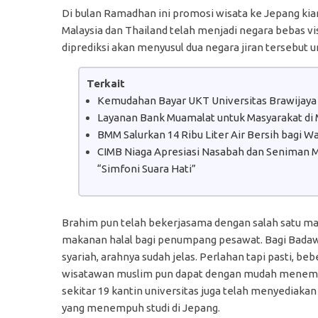
Di bulan Ramadhan ini promosi wisata ke Jepang kian
Malaysia dan Thailand telah menjadi negara bebas v
diprediksi akan menyusul dua negara jiran tersebut u
Terkait
Kemudahan Bayar UKT Universitas Brawijaya
Layanan Bank Muamalat untuk Masyarakat di
BMM Salurkan 14 Ribu Liter Air Bersih bagi 
CIMB Niaga Apresiasi Nasabah dan Seniman Mu
“Simfoni Suara Hati”
Brahim pun telah bekerjasama dengan salah satu ma
makanan halal bagi penumpang pesawat. Bagi Badaw
syariah, arahnya sudah jelas. Perlahan tapi pasti, b
wisatawan muslim pun dapat dengan mudah menemukan 
sekitar 19 kantin universitas juga telah menyedia
yang menempuh studi di Jepang.