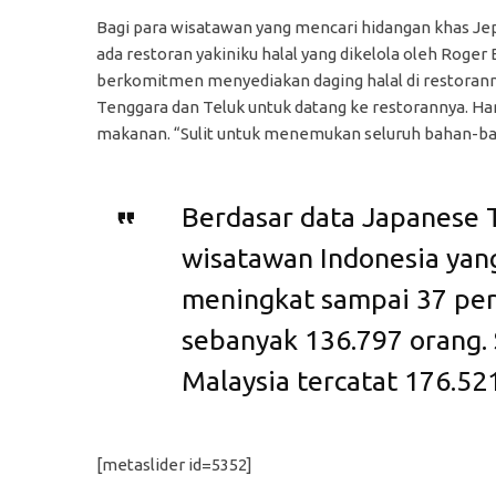
Bagi para wisatawan yang mencari hidangan khas Jepan
ada restoran yakiniku halal yang dikelola oleh Roger B
berkomitmen menyediakan daging halal di restorann
Tenggara dan Teluk untuk datang ke restorannya. Ha
makanan. “Sulit untuk menemukan seluruh bahan-baha
Berdasar data Japanese T
wisatawan Indonesia yan
meningkat sampai 37 pers
sebanyak 136.797 orang.
Malaysia tercatat 176.521
[metaslider id=5352]