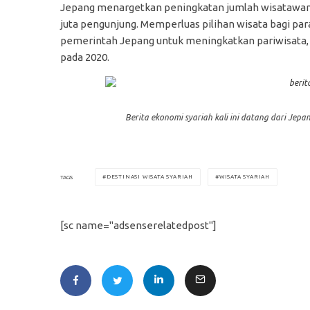
Jepang menargetkan peningkatan jumlah wisatawan m
juta pengunjung. Memperluas pilihan wisata bagi para
pemerintah Jepang untuk meningkatkan pariwisata, 
pada 2020.
Berita ekonomi syariah kali ini datang dari Je
DESTINASI WISATA SYARIAH
WISATA SYARIAH
TAGS
[sc name="adsenserelatedpost"]