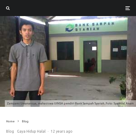
Zamzami Umanansya, mahasiswa UINSA pendiri Bank Sampah Syariah. Foto: Syamsul Anam
Home
Blog
Blog
Gaya Hidup Halal
·
12 years ago