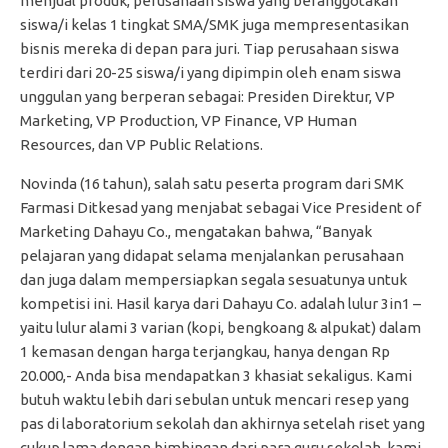
menjual produk, perusahaan siswa yang beranggotakan
siswa/i kelas 1 tingkat SMA/SMK juga mempresentasikan
bisnis mereka di depan para juri. Tiap perusahaan siswa
terdiri dari 20-25 siswa/i yang dipimpin oleh enam siswa
unggulan yang berperan sebagai: Presiden Direktur, VP
Marketing, VP Production, VP Finance, VP Human
Resources, dan VP Public Relations.
Novinda (16 tahun), salah satu peserta program dari SMK
Farmasi Ditkesad yang menjabat sebagai Vice President of
Marketing Dahayu Co., mengatakan bahwa, “Banyak
pelajaran yang didapat selama menjalankan perusahaan
dan juga dalam mempersiapkan segala sesuatunya untuk
kompetisi ini. Hasil karya dari Dahayu Co. adalah lulur 3in1 –
yaitu lulur alami 3 varian (kopi, bengkoang & alpukat) dalam
1 kemasan dengan harga terjangkau, hanya dengan Rp
20.000,- Anda bisa mendapatkan 3 khasiat sekaligus. Kami
butuh waktu lebih dari sebulan untuk mencari resep yang
pas di laboratorium sekolah dan akhirnya setelah riset yang
cukup lama dengan bimbingan dari para guru sekolah, kami