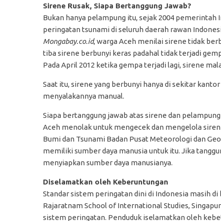
Sirene Rusak, Siapa Bertanggung Jawab?
Bukan hanya pelampung itu, sejak 2004 pemerintah I
peringatan tsunami di seluruh daerah rawan Indonesia
Mongabay.co.id
, warga Aceh menilai sirene tidak ber
tiba sirene berbunyi keras padahal tidak terjadi gemp
Pada April 2012 ketika gempa terjadi lagi, sirene mal
Saat itu, sirene yang berbunyi hanya di sekitar kant
menyalakannya manual.
Siapa bertanggung jawab atas sirene dan pelampung
Aceh menolak untuk mengecek dan mengelola sirene
Bumi dan Tsunami Badan Pusat Meteorologi dan Geof
memiliki sumber daya manusia untuk itu. Jika tang
menyiapkan sumber daya manusianya.
Diselamatkan oleh Keberuntungan
Standar sistem peringatan dini di Indonesia masih di 
Rajaratnam School of International Studies, Singapu
sistem peringatan. Penduduk iselamatkan oleh kebetu