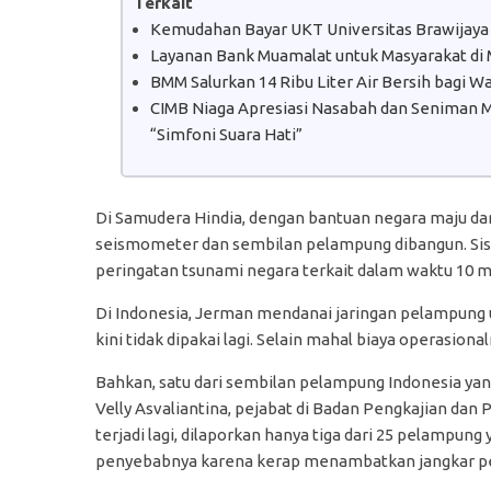
Terkait
Kemudahan Bayar UKT Universitas Brawijaya
Layanan Bank Muamalat untuk Masyarakat di
BMM Salurkan 14 Ribu Liter Air Bersih bagi 
CIMB Niaga Apresiasi Nasabah dan Seniman Mu
“Simfoni Suara Hati”
Di Samudera Hindia, dengan bantuan negara maju da
seismometer dan sembilan pelampung dibangun. Sist
peringatan tsunami negara terkait dalam waktu 10 m
Di Indonesia, Jerman mendanai jaringan pelampung 
kini tidak dipakai lagi. Selain mahal biaya operasional
Bahkan, satu dari sembilan pelampung Indonesia yang
Velly Asvaliantina, pejabat di Badan Pengkajian da
terjadi lagi, dilaporkan hanya tiga dari 25 pelampung
penyebabnya karena kerap menambatkan jangkar pe