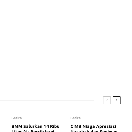
Berita
Berita
BMM Salurkan 14 Ribu
CIMB Niaga Apresiasi
Liter Air Bersih bagi
Nasabah dan Seniman