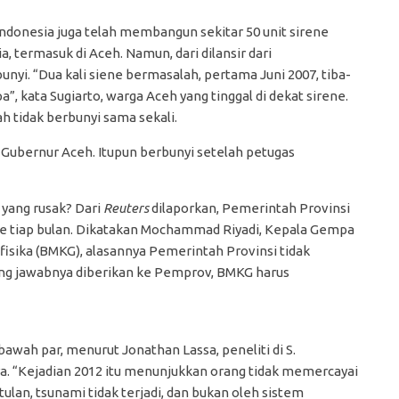
ndonesia juga telah membangun sekitar 50 unit sirene
, termasuk di Aceh. Namun, dari dilansir dari
bunyi. “Dua kali siene bermasalah, pertama Juni 2007, tiba-
a”, kata Sugiarto, warga Aceh yang tinggal di dekat sirene.
ah tidak berbunyi sama sekali.
or Gubernur Aceh. Itupun berbunyi setelah petugas
 yang rusak? Dari
Reuters
dilaporkan, Pemerintah Provinsi
 tiap bulan. Dikatakan Mochammad Riyadi, Kepala Gempa
isika (BMKG), alasannya Pemerintah Provinsi tidak
gung jawabnya diberikan ke Pemprov, BMKG harus
bawah par, menurut Jonathan Lassa, peneliti di S.
ra. “Kejadian 2012 itu menunjukkan orang tidak memercayai
lan, tsunami tidak terjadi, dan bukan oleh sistem