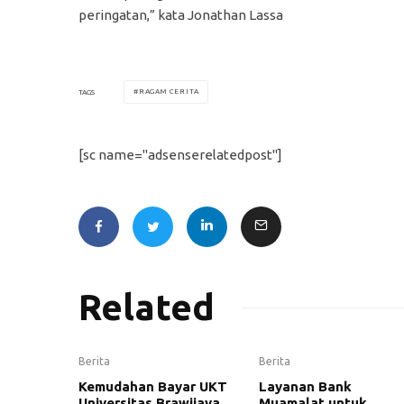
peringatan,” kata Jonathan Lassa
RAGAM CERITA
TAGS
[sc name="adsenserelatedpost"]
Related
Berita
Berita
Kemudahan Bayar UKT
Layanan Bank
Universitas Brawijaya
Muamalat untuk