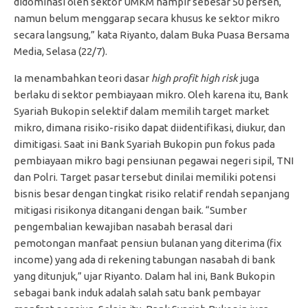
didominasi oleh sektor UMKM hampir sebesar 50 persen,
namun belum menggarap secara khusus ke sektor mikro
secara langsung,” kata Riyanto, dalam Buka Puasa Bersama
Media, Selasa (22/7).
Ia menambahkan teori dasar
high profit high risk
juga
berlaku di sektor pembiayaan mikro. Oleh karena itu, Bank
Syariah Bukopin selektif dalam memilih target market
mikro, dimana risiko-risiko dapat diidentifikasi, diukur, dan
dimitigasi. Saat ini Bank Syariah Bukopin pun fokus pada
pembiayaan mikro bagi pensiunan pegawai negeri sipil, TNI
dan Polri. Target pasar tersebut dinilai memiliki potensi
bisnis besar dengan tingkat risiko relatif rendah sepanjang
mitigasi risikonya ditangani dengan baik. “Sumber
pengembalian kewajiban nasabah berasal dari
pemotongan manfaat pensiun bulanan yang diterima (fix
income) yang ada di rekening tabungan nasabah di bank
yang ditunjuk,” ujar Riyanto. Dalam hal ini, Bank Bukopin
sebagai bank induk adalah salah satu bank pembayar