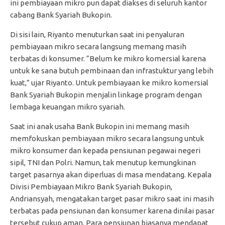
ini pembiayaan mikro pun dapat diakses di seluruh kantor
cabang Bank Syariah Bukopin.
Di sisi lain, Riyanto menuturkan saat ini penyaluran
pembiayaan mikro secara langsung memang masih
terbatas di konsumer. “Belum ke mikro komersial karena
untuk ke sana butuh pembinaan dan infrastuktur yang lebih
kuat,” ujar Riyanto. Untuk pembiayaan ke mikro komersial
Bank Syariah Bukopin menjalin linkage program dengan
lembaga keuangan mikro syariah.
Saat ini anak usaha Bank Bukopin ini memang masih
memfokuskan pembiayaan mikro secara langsung untuk
mikro konsumer dan kepada pensiunan pegawai negeri
sipil, TNI dan Polri. Namun, tak menutup kemungkinan
target pasarnya akan diperluas di masa mendatang. Kepala
Divisi Pembiayaan Mikro Bank Syariah Bukopin,
Andriansyah, mengatakan target pasar mikro saat ini masih
terbatas pada pensiunan dan konsumer karena dinilai pasar
tersebut cukup aman. Para pensiunan biasanya mendapat