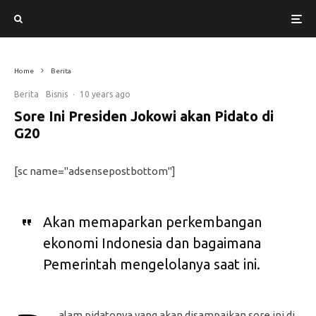
Menteri Keuangan Sri Mulyani Indrawati menjawab wartawan, di Hangzhou, RRT, Senin (5/9)
pagi. (Foto: Setkab/Kemenkeu/Dindha)
Home
Berita
Berita
Bisnis
·
10 years ago
Sore Ini Presiden Jokowi akan Pidato di
G20
[sc name="adsensepostbottom"]
Akan memaparkan perkembangan
ekonomi Indonesia dan bagaimana
Pemerintah mengelolanya saat ini.
alam pidatonya yang akan disampaikan sore ini di