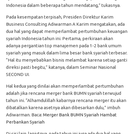
Indonesia dalam beberapa tahun mendatang,” tukasnya.
Pada kesempatan terpisah, Presiden Direktur Karim
Business Consulting Adiwarman A Karim mengatakan, ada
dua hal yang dapat memperlambat pertumbuhan keuangan
syariah Indonesia tahun ini. Pertama, perkiraan akan
adanya pergantian top manajemen pada 1-2 bank umum
syariah yang masuk dalam lima besar bank syariah terbesar.
“Hal itu menyebabkan bisnis melambat karena setiap ganti
direksi pasti begitu,” katanya, dalam Seminar Nasional
SECOND UI.
Hal kedua yang dinilai akan memperlambat pertumbuhan
adalah jika rencana merger bank BUMN syariah terwujud
tahun ini. “Alhamdulillah kabarnya rencana merger itu akan
dibatalkan karena asetnya akan dibesarkan dulu,” imbuh
Adiwarman. Baca:
Merger Bank BUMN Syariah Hambat
Perbankan Syariah
Di sisi lain, lanjutnya, pada tahun ini juga ada dua hal yang