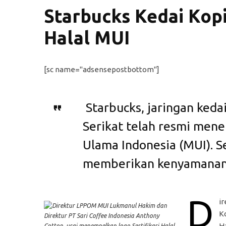
Starbucks Kedai Kopi
Halal MUI
[sc name="adsensepostbottom"]
Starbucks, jaringan kedai
Serikat telah resmi mener
Ulama Indonesia (MUI). Ser
memberikan kenyamanan 
D
i
K
H