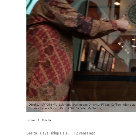
Direktur LPPOM MUI Lukmanul Hakim dan Direktur PT Sari Coffee Indonesia A
Botano Square Bogor, Rabu (29/10).Foto: MySharing
Home
Berita
Berita
Gaya Hidup Halal
·
12 years ago