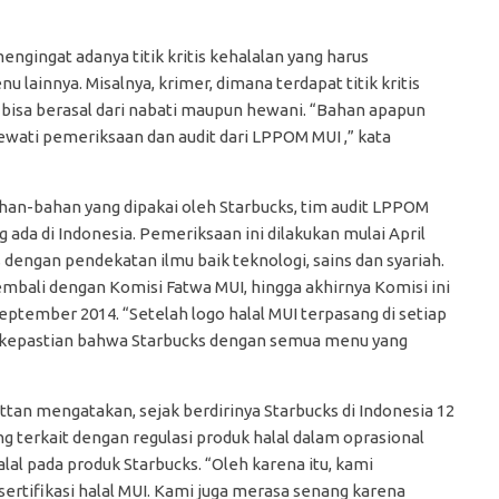
ngingat adanya titik kritis kehalalan yang harus
 lainnya. Misalnya, krimer, dimana terdapat titik kritis
 bisa berasal dari nabati maupun hewani. “Bahan apapun
ewati pemeriksaan dan audit dari LPPOM MUI ,” kata
an-bahan yang dipakai oleh Starbucks, tim audit LPPOM
ada di Indonesia. Pemeriksaan ini dilakukan mulai April
 dengan pendekatan ilmu baik teknologi, sains dan syariah.
embali dengan Komisi Fatwa MUI, hingga akhirnya Komisi ini
eptember 2014. “Setelah logo halal MUI terpasang di setiap
 kepastian bahwa Starbucks dengan semua menu yang
tan mengatakan, sejak berdirinya Starbucks di Indonesia 12
g terkait dengan regulasi produk halal dalam oprasional
al pada produk Starbucks. “Oleh karena itu, kami
rtifikasi halal MUI. Kami juga merasa senang karena