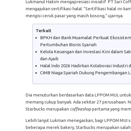
Lukmanul Hakim mengapresiasi inisiatif PT Sari Cof
mengajukan sertifikasi halal. “Sertifikasi halal ini ka
mengisi ceruk pasar yang masih kosong,” ujarnya.
Terkait
BPKH dan Bank Muamalat Perkuat Ekosistem H
Pertumbuhan Bisnis Syariah
Kelola Keuangan dan Investasi Kini dalam S
dan Ajaib
Halal Indo 2026 Hadirkan Kolaborasi Industri
CIMB Niaga Syariah Dukung Pengembangan Lit
Dia menuturkan berdasarkan data LPPOM MUI, untuk p
memang cukup banyak. Ada sekitar 27 perusahaan. Na
Starbucks merupakan
coffeeshop
pertama yang mempe
Lebih lanjut Lukman menegaskan, bagi LPPOM MUI sert
beberapa merek bakery, Starbucks merupakan salah s