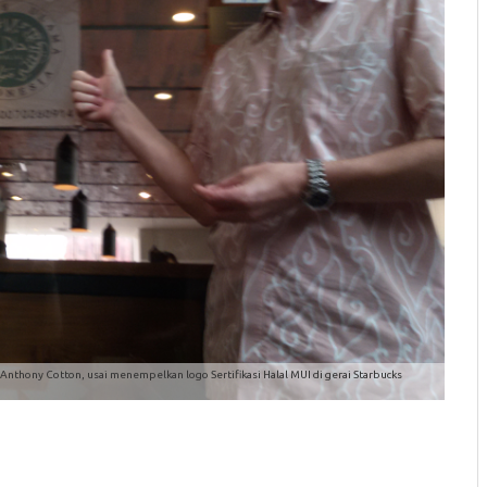
nthony Cotton, usai menempelkan logo Sertifikasi Halal MUI di gerai Starbucks