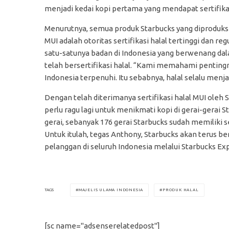
menjadi kedai kopi pertama yang mendapat sertifikasi
Menurutnya, semua produk Starbucks yang diproduksi 
MUI adalah otoritas sertifikasi halal tertinggi dan r
satu-satunya badan di Indonesia yang berwenang da
telah bersertifikasi halal. “Kami memahami pentin
Indonesia terpenuhi. Itu sebabnya, halal selalu menja
Dengan telah diterimanya sertifikasi halal MUI oleh
perlu ragu lagi untuk menikmati kopi di gerai-gerai S
gerai, sebanyak 176 gerai Starbucks sudah memiliki s
Untuk itulah, tegas Anthony, Starbucks akan terus
pelanggan di seluruh Indonesia melalui Starbucks Exp
MAJELIS ULAMA INDONESIA
PRODUK HALAL
TAGS
[sc name="adsenserelatedpost"]