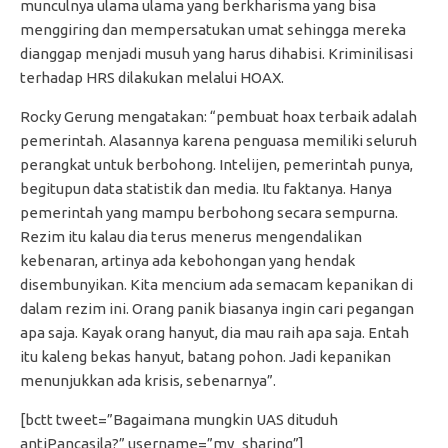
munculnya ulama ulama yang berkharisma yang bisa
menggiring dan mempersatukan umat sehingga mereka
dianggap menjadi musuh yang harus dihabisi. Kriminilisasi
terhadap HRS dilakukan melalui HOAX.
Rocky Gerung mengatakan: “pembuat hoax terbaik adalah
pemerintah. Alasannya karena penguasa memiliki seluruh
perangkat untuk berbohong. Intelijen, pemerintah punya,
begitupun data statistik dan media. Itu faktanya. Hanya
pemerintah yang mampu berbohong secara sempurna.
Rezim itu kalau dia terus menerus mengendalikan
kebenaran, artinya ada kebohongan yang hendak
disembunyikan. Kita mencium ada semacam kepanikan di
dalam rezim ini. Orang panik biasanya ingin cari pegangan
apa saja. Kayak orang hanyut, dia mau raih apa saja. Entah
itu kaleng bekas hanyut, batang pohon. Jadi kepanikan
menunjukkan ada krisis, sebenarnya”.
[bctt tweet=”Bagaimana mungkin UAS dituduh
antiPancasila?” username=”my_sharing”]