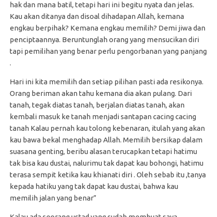
hak dan mana batil, tetapi hari ini begitu nyata dan jelas.
Kau akan ditanya dan disoal dihadapan Allah, kemana
engkau berpihak? Kemana engkau memilih? Demi jiwa dan
penciptaannya. Beruntunglah orang yang mensucikan diri
tapi pemilihan yang benar perlu pengorbanan yang panjang
.
Hari ini kita memilih dan setiap pilihan pasti ada resikonya.
Orang beriman akan tahu kemana dia akan pulang. Dari
tanah, tegak diatas tanah, berjalan diatas tanah, akan
kembali masuk ke tanah menjadi santapan cacing cacing
tanah Kalau pernah kau tolong kebenaran, itulah yang akan
kau bawa bekal menghadap Allah. Memilih bersikap dalam
suasana genting, beribu alasan terucapkan tetapi hatimu
tak bisa kau dustai, nalurimu tak dapat kau bohongi, hatimu
terasa sempit ketika kau khianati diri . Oleh sebab itu ,tanya
kepada hatiku yang tak dapat kau dustai, bahwa kau
memilih jalan yang benar”
Kalau ada seorang ustad yang sudah membuat saya