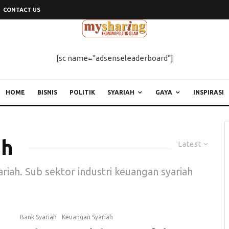
CONTACT US
[sc name="adsenseleaderboard"]
HOME
BISNIS
POLITIK
SYARIAH
GAYA
INSPIRASI
ah
Latest
ariah. Sub sektor industri keuangan syariah
Bank Syariah
Keuangan Syariah