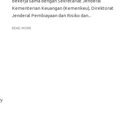
bekerja sama dengan Sekretariat Jenderal
Kementerian Keuangan (Kemenkeu), Direktorat
Jenderal Pembiayaan dan Risiko dan...
READ MORE
ry