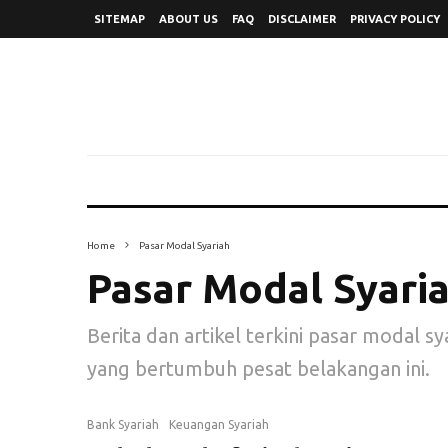
SITEMAP
ABOUT US
FAQ
DISCLAIMER
PRIVACY POLICY
Home
Pasar Modal Syariah
Pasar Modal Syari
Berita dan artikel terkini pasar modal sy
yang bertumbuh pesat belakangan ini.
Bank Syariah
Keuangan Syariah