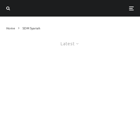
Home
SDM Syariah
Latest