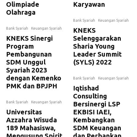
Olimpiade
Karyawan
Olahraga
Bank Syariah
Keuangan Syariah
Bank Syariah
Keuangan Syariah
KNEKS
KNEKS Sinergi
Selenggarakan
Program
Sharia Young
Pembangunan
Leader Summit
SDM Unggul
(SYLS) 2022
Syariah 2023
dengan Kemenko
Bank Syariah
Keuangan Syariah
PMK dan BPJPH
Iqtishad
Consulting
Bank Syariah
Keuangan Syariah
Bersinergi LSP
Universitas
EKBISI IAEI,
Azzahra Wisuda
Kembangkan
189 Mahasiswa,
SDM Keuangan
Mengusung Spirit
dan Perbankan