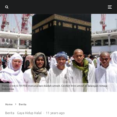
Pemain tim U-19 PSSI menunaikan ibadah umrah. Contoh tren umrah di kalangan remaja
Indonesia.
Home
Berita
Berita
Gaya Hidup Halal
·
11 years ago