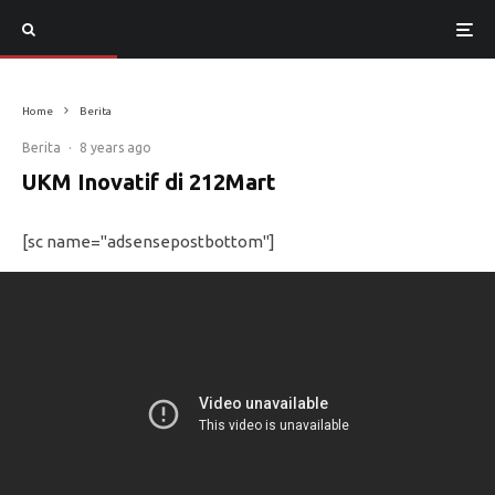
Home
Berita
Berita
·
8 years ago
UKM Inovatif di 212Mart
[sc name="adsensepostbottom"]